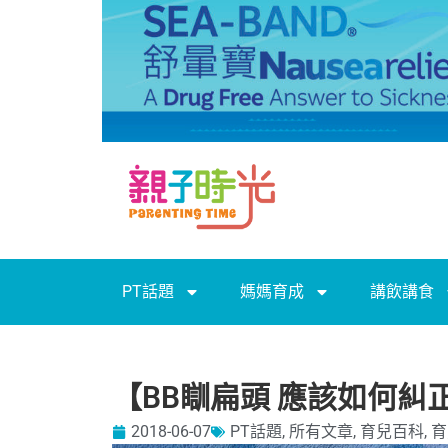
PT話題
媽媽育成
講飲講食
【BB瞓扁頭 應該如何糾
2018-06-07
PT話題
,
所有文章
,
育兒百科
,
育