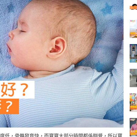
度低，骨骼發育快，而寶寶大部分時間都係瞓覺，所以寶