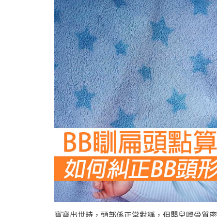
寶寶出世時，頭部係正常對稱，但嬰兒嘅骨質密