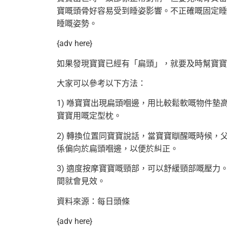
寶嘅頭骨好容易受到睡姿影響。
不正確嘅固定睡
睡嘅姿勢。
{adv here}
如果發現寶寶已經有「扁頭」，就要及時幫寶寶
大家可以參考以下方法：
1) 喺寶寶出現扁頭嗰邊，用比較鬆軟嘅物件
寶寶用嘅定型枕。
2) 轉換位置同寶寶說話，當寶寶瞓醒嘅時候
係偏向於扁頭嗰邊，以便於糾正。
3) 適度按摩寶寶嘅頸部，可以舒緩頸部嘅壓
間就會見效。
資料來源：每日頭條
{adv here}