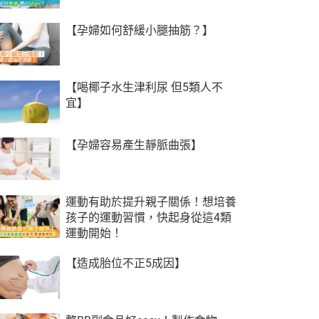
【孕婦如何舒緩小腿抽筋？】
【喝椰子水生津利尿 但5類人不
宜】
【孕婦容易產生靜脈曲張】
運動有助於提升親子關係！想培養
孩子的運動習慣，快起身從這4類
運動開始！
【造成胎位不正5成因】