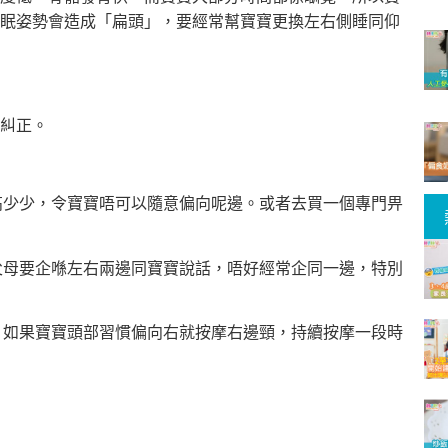
眠姿勢會造成「扁頭」，要經常幫寶寶更換左右側睡同仰
糾正。
墊高少少，令寶寶唔可以隨意偏向呢邊。或者去買一個專門畀
，父母要企喺左右兩邊同寶寶說話，唔好經常企同一邊，特別
力。如果寶寶頭部習慣偏向右就按摩右邊頸，持續按摩一段時