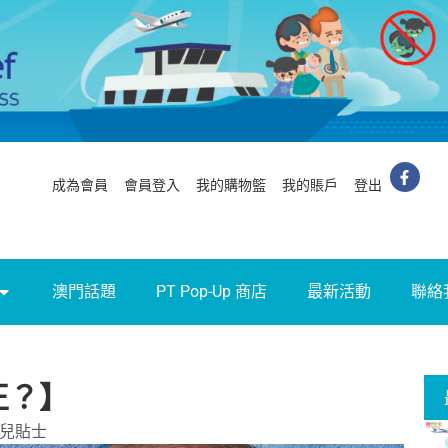
成為會員
會員登入
我的購物籃
我的賬戶
登出
澳門話題
PT Pop-Up 商店
最新活動
聯絡
正？】
兒貼士