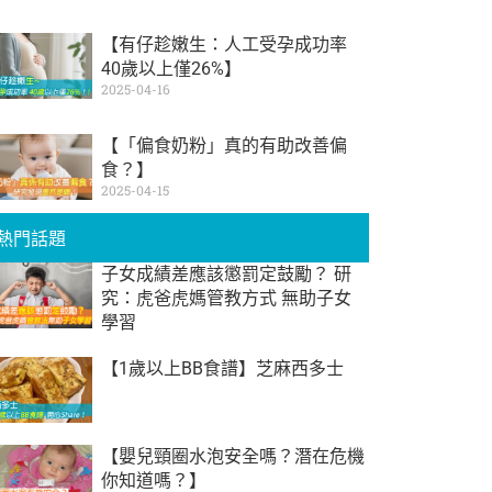
【有仔趁嫩生：人工受孕成功率
40歲以上僅26%】
2025-04-16
【「偏食奶粉」真的有助改善偏
食？】
2025-04-15
熱門話題
子女成績差應該懲罰定鼓勵？ 研
究：虎爸虎媽管教方式 無助子女
學習
【1歲以上BB食譜】芝麻西多士
【嬰兒頸圈水泡安全嗎？潛在危機
你知道嗎？】