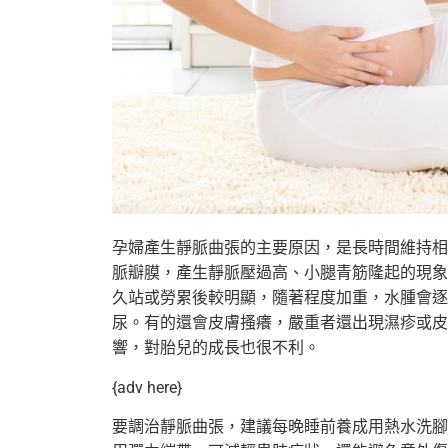
孕婦產生靜脈曲張的主要原因，是長時間維持相
脈瓣膜，
產生靜脈壓過高、小腿青筋隆起的現象
久站或勞累後較明顯，
隨著程度加重，水腫會逐
尿。有的還會皮膚搔癢，
嚴重者還出現濕疹或皮
響，對胎兒的成長也很不利。
{adv here}
要調治靜脈曲張，建議每晚睡前養成用熱水洗腳