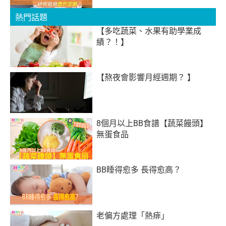
熱門話題
【多吃蔬菜、水果有助學業成
績？！】
【熬夜會影響月經週期？ 】
8個月以上BB食譜【蔬菜饅頭】
無蛋食品
BB睡得愈多 長得愈高？
老偏方處理「熱痱」