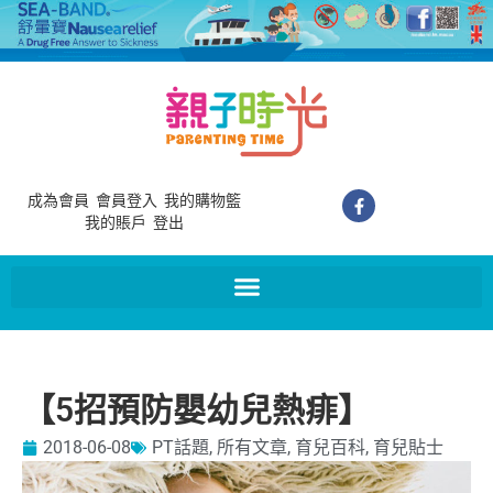
成為會員
會員登入
我的購物籃
我的賬戶
登出
【5招預防嬰幼兒熱痱】
2018-06-08
PT話題
,
所有文章
,
育兒百科
,
育兒貼士