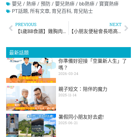
嬰兒 / 熱痱 / 預防 / 嬰兒熱痱 / bb熱痱 / 寶寶熱痱
PT話題
,
所有文章
,
育兒百科
,
育兒貼士
PREVIOUS
NEXT
【1歲BB食譜】雞胸肉蔬菜煎餅
【小朋友便秘會長唔高？】
最新話題
你準備好迎接「空巢新人生」了
嗎？
2026-03-24
親子短文：陪伴的魔力
2025-11-14
暑假同小朋友好去處!
2025-06-21