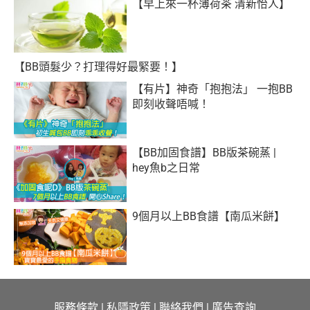
【早上來一杯薄荷茶 清新怡人】
【BB頭髮少？打理得好最緊要！】
【有片】神奇「抱抱法」 一抱BB
即刻收聲唔喊！
【BB加固食譜】BB版茶碗蒸 |
hey魚b之日常
9個月以上BB食譜【南瓜米餅】
服務條款
|
私隱政策
|
聯絡我們
|
廣告查詢