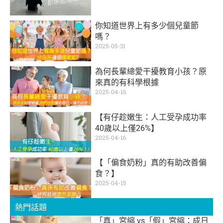
你知道世界上有多少個兒童節
嗎？
2025-05-31
為何長輩總愛干擾教育小孩？原
來真的有科學根據
2025-04-16
【有仔趁嫩生：人工受孕成功率
40歲以上僅26%】
2025-04-16
【「偏食奶粉」真的有助改善偏
食？】
2025-04-15
熱門話題
「真」宮縮 vs「假」宮縮：成日