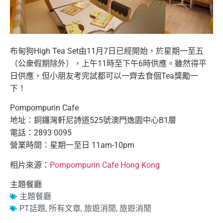
布甸狗High Tea Set由11月7日已經開始，於星期一至五
（公衆假期除外），上
午11時至下午6時供應。雖然得平
日供應，但小朋友考完試都可以
一齊去食個Tea獎勵一
下！
Pompompurin Cafe
地址：銅鑼灣軒尼詩道525號澳門逸園中心B1層
電話：2893 0095
營業時間：星期一至日 11am-10pm
相片來源：
Pompompurin Cafe Hong Kong
主題餐廳
主題餐廳
PT話題
,
所有文章
,
旅遊消閒
,
旅遊消閒