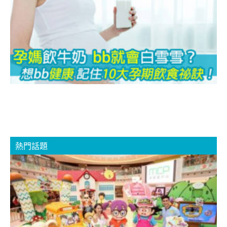
b
想
1
熱門話題
雲
M