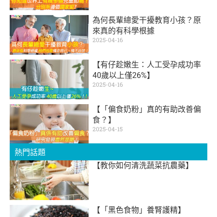
為何長輩總愛干擾教育小孩？原
來真的有科學根據
2025-04-16
【有仔趁嫩生：人工受孕成功率
40歲以上僅26%】
2025-04-16
【「偏食奶粉」真的有助改善偏
食？】
2025-04-15
熱門話題
【教你如何清洗蔬菜抗農藥】
【「黑色食物」養腎護精】