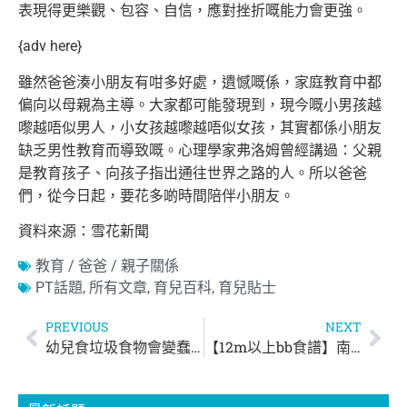
表現得更樂觀、包容、自信，應對挫折嘅能力會更強。
{adv here}
雖然爸爸湊小朋友有咁多好處，遺憾嘅係，家庭教育中都
偏向以母親為主導。大家都可能發現到，現今嘅小男孩越
嚟越唔似男人，小女孩越嚟越唔似女孩，其實都係小朋友
缺乏男性教育而導致嘅。心理學家弗洛姆曾經講過：父親
是教育孩子、向孩子指出通往世界之路的人。所以爸爸
們，從今日起，要花多啲時間陪伴小朋友。
資料來源：雪花新聞
教育 / 爸爸 / 親子關係
PT話題
,
所有文章
,
育兒百科
,
育兒貼士
PREVIOUS
NEXT
幼兒食垃圾食物會變蠢？ 研究：3歲前飲食決定小朋友智商
【12m以上bb食譜】南瓜煎餅