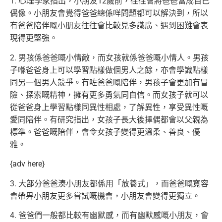
1. 心理學家指出，小朋友12歲前，往往會將爸爸當成自己
偶像。小朋友會覺得爸爸總係咩問題都可以解決到，所以
有爸爸陪伴嘅小朋友往往會比較見多識廣、遇到困難會表
現得更堅強。
2. 男孩係爸爸嘅小情敵，而女孩就係爸爸嘅小情人。男孩
子喺爸爸身上可以學習點樣做個男人之餘，亦會學識點樣
同另一個男人競爭。有咗爸爸嘅陪伴，男孩子會更加有冒
險、探索嘅精神，擁有更多勇氣同自信。而女孩子就可以
從爸爸身上學習點樣同異性相處，了解異性，享受異性嘅
愛同陪伴。有研究指出，女孩子長大後擇偶都會以父親為
標準。爸爸嘅陪伴，會令女孩子變得更溫柔、善良、優
雅。
{adv here}
3. 大部分爸爸湊小朋友都係用「放養式」，而爸爸嘅寬容
會帶畀小朋友更多嘗試嘅機會，小朋友會變得更獨立。
4. 爸爸們一般都比較有幽默感，而有幽默感嘅小朋友，會