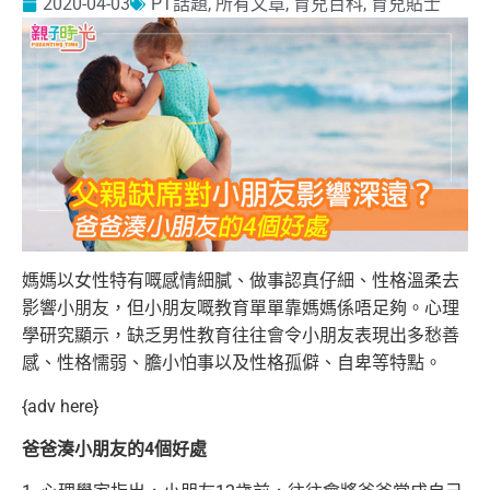
2020-04-03
PT話題
,
所有文章
,
育兒百科
,
育兒貼士
媽媽以女性特有嘅感情細膩、做事認真仔細、性格溫柔去
影響小朋友，但小朋友嘅教育單單靠媽媽係唔足夠。心理
學研究顯示，缺乏男性教育往往會令小朋友表現出多愁善
感、性格懦弱、膽小怕事以及性格孤僻、自卑等特點。
{adv here}
爸爸湊小朋友的4個好處