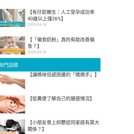
【有仔趁嫩生：人工受孕成功率
40歲以上僅26%】
2025-04-16
【「偏食奶粉」真的有助改善偏
食？】
2025-04-15
熱門話題
【讓媽咪倍感困擾的「媽媽手」】
【從糞便了解自己的腸道情況】
【小朋友患上抑鬱症同家庭有莫大
關係？】