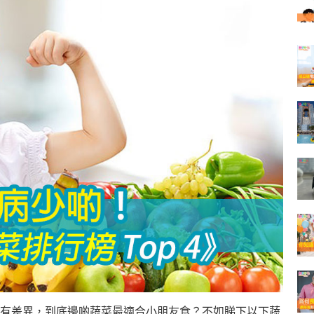
有差異，到底邊啲蔬菜最適合小朋友食？不如睇下以下蔬