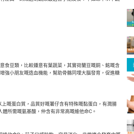
意食豆類，比較鍾意有葉蔬菜，其實荷蘭豆嘅銅、銘嘅含
增強小朋友嘅造血機能，幫助骨骼同埋大腦發育，促進糖
g以上嘅蛋白質，品質好嘅薯仔含有特殊嘅黏蛋白，有潤腸
人體所需嘅氨基酸，仲含有非常高嘅維他命C。