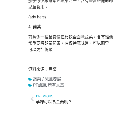
茄子係少數嘅紫色蔬菜之一，含有豐富維他命E
兒童食用。
{adv here}
4. 茼蒿
茼蒿係一種營養價值比較全面嘅蔬菜，含有維他
常重要嘅胡蘿蔔素，有獨特嘅味道，可以開胃，
可以更加暢順。
資料來源：壹讀
蔬菜 / 兒童發展
PT話題
,
所有文章
PREVIOUS
孕婦可以食金菇嗎？