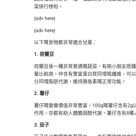
菜排行榜啦。
{adv here}
{adv here}
以下嘅食物都非常適合兒童：
1. 荷蘭豆
荷蘭豆係一種非常普通嘅蔬菜，有啲小朋友唔鍾
量比較高，仲含有豐富蛋白質同埋粗纖維，可以
分同埋脂肪代謝，維持胰島素嘅正常功能。
2. 薯仔
薯仔嘅營養價值非常豐富，100g嘅薯仔含有2
作用，亦都有助人體膽固醇代謝。薯仔含有8種
3. 茄子