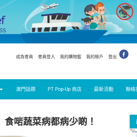
成為會員
會員登入
我的購物籃
我的賬戶
登出
澳門話題
PT Pop-Up 商店
最新活動
聯絡
4】 食啱蔬菜病都病少啲！