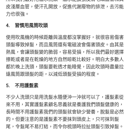
皮淺層血管，使汗孔開放，促進代謝廢物的排泄，去污能
力也很強。
4. 習慣用風筒吹頭
使用吹風機的時候距離與溫度都沒掌握好，就很容易傷害
頭髮導致掉髮，而且風筒還有電磁波會傷害頭皮。由其是
熱風，會讓頭髮變的脆弱，容易受損，所以我們最好選擇
擦乾或者是在乾燥的地方自然晾乾比較好。明白大多數人
都於晚上洗頭，頭髮要乾透才能睡覺，因此吹頭時盡量拉
遠風筒跟頭髮的距，以減低頭髮受損的程度。
5. 不用護髮素
不少人洗頭只是用洗髮水隨便沖一沖就可以了，護髮素從
來不用，其實護髮素顧名思義就是養護我們頭髮健康的，
長時間不用護髮素我們的頭髮就會缺少營養，脫髮是必然
的。但要注意的是護髮素不要抹到頭皮上，只可抹到髮
尾，令髮尾不易打結，而令你梳頭時拉扯頭髮引致掉髮。