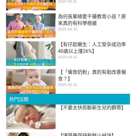
2025-05-31
為何長輩總愛干擾教育小孩？原
來真的有科學根據
2025-04-16
【有仔趁嫩生：人工受孕成功率
40歲以上僅26%】
2025-04-16
【「偏食奶粉」真的有助改善偏
食？】
2025-04-15
熱門話題
【不要太快剪斷新生兒的臍帶】
【讓蔬果保持新鮮小祕訣】