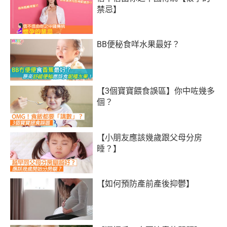
禁忌】
BB便秘食咩水果最好？
【3個寶寶餵食誤區】你中咗幾多
個？
【小朋友應該幾歲跟父母分房
睡？】
【如何預防產前產後抑鬱】