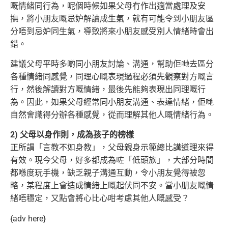
嘅情緒同行為，呢個時候如果父母冇作出適當處理及安
撫，將小朋友嘅忌妒解讀成生氣，就有
可能令到小朋友區
分唔到忌妒同生氣，導致將來小朋友感受別人情緒時會出
錯。
建議父母平時多啲同小朋友討論、溝通，幫助佢哋去區分
各種情緒同感覺，同理心嘅表現過程必須先觀察對方嘅言
行，然後解讀對方嘅情緒，最後先
能夠表現出同理嘅行
為。因此，如果父母經常同小朋友溝通、表達情緒，佢哋
自然會識得分辦各種感覺，從而理解其他人嘅情緒行為。
2) 父母以身作則，成為孩子的榜樣
正所謂「言教不如身教」，父母親身示範總比講道理來得
有效。現今父母，好多都成為咗「低頭族」，大部分時間
都喺度玩手機，缺乏親子溝通互動
，令小朋友覺得被忽
略，某程度上會造成情緒上嘅起伏同不安。當小朋友嘅情
緒唔穩定，又點會將心比心咁考慮其他人嘅感受？
{adv here}