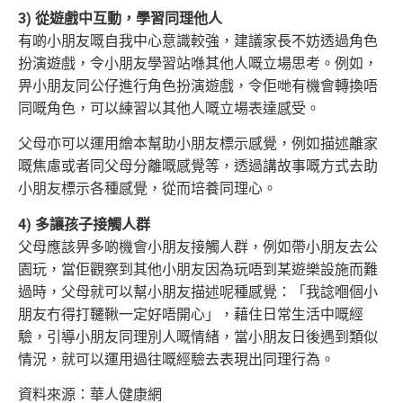
3) 從遊戲中互動，學習同理他人
有啲小朋友嘅自我中心意識較強，建議家長不妨透過角色
扮演遊戲，令小朋友學習站喺其他人嘅立場思考。例如，
畀小朋友同公仔進行角色
扮演遊戲，令佢哋有機會轉換唔
同嘅角色，可以練習以其他人嘅立場表達感受。
父母亦可以運用繪本幫助小朋友標示感覺，例如描述離家
嘅焦慮或者同父母分離嘅感覺等，透過講故事嘅方式去助
小朋友標示
各種感覺，從而培養同理心。
4) 多讓孩子接觸人群
父母應該畀多啲機會小朋友接觸人群，例如帶小朋友去公
園玩，當佢觀察到其他小朋友因為玩唔到某遊樂設施而難
過時，
父母就可以幫小朋友描述呢種感覺：「我諗嗰個小
朋友冇得打韆鞦一定好唔開心」，藉住日常生活中嘅經
驗，引導小朋友同理別人嘅情緒，
當小朋友日後遇到類似
情況，就可以運用過往嘅經驗去表現出同理行為。
資料來源：華人健康網