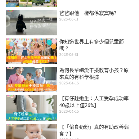
爸爸跟他一樣都係寂寞嗎?
2025-06-11
你知道世界上有多少個兒童節
嗎？
2025-05-31
為何長輩總愛干擾教育小孩？原
來真的有科學根據
2025-04-16
【有仔趁嫩生：人工受孕成功率
40歲以上僅26%】
2025-04-16
【「偏食奶粉」真的有助改善偏
食？】