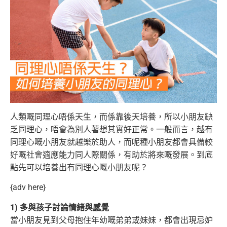
人類嘅同理心唔係天生，而係靠後天培養，所以小朋友缺
乏同理心，唔會為別人著想其實好正常。一般而言，越有
同理心嘅小朋友就越樂於助人，
而呢種小朋友都會具備較
好嘅社會適應能力同人際關係，有助於將來嘅發展。到底
點先可以培養出有同理心嘅小朋友呢？
{adv here}
1) 多與孩子討論情緒與感覺
當小朋友見到父母抱住年幼嘅弟弟或妹妹，都會出現忌妒