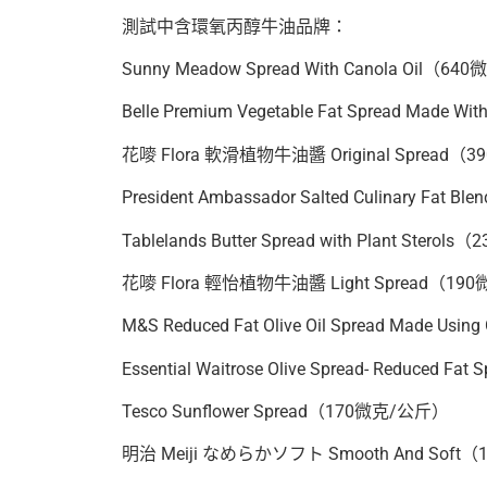
測試中含環氧丙醇牛油品牌：
Sunny Meadow Spread With Canola Oil（6
Belle Premium Vegetable Fat Spread Made 
花嘜 Flora 軟滑植物牛油醬 Original Spread
President Ambassador Salted Culinary Fa
Tablelands Butter Spread with Plant Ster
花嘜 Flora 輕怡植物牛油醬 Light Spread（1
M&S Reduced Fat Olive Oil Spread Made Us
Essential Waitrose Olive Spread- Reduced 
Tesco Sunflower Spread（170微克/公斤）
明治 Meiji なめらかソフト Smooth And Sof