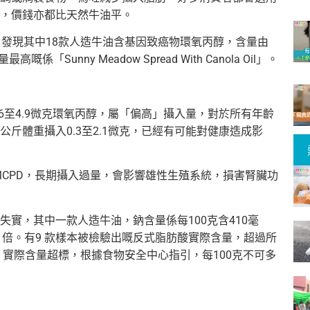
，價錢亦都比天然牛油平。
，發現其中18款人造牛油含基因致癌物環氧丙醇，含量由
量最高嘅係「Sunny Meadow Spread With Canola Oil」。
6至4.9微克環氧丙醇，屬「偏高」攝入量，對於所有年齡
公斤體重攝入0.3至2.1微克，已經有可能對健康造成影
-MCPD，長期攝入過量，會影響雄性生殖系統，損害腎臟功
實，其中一款人造牛油，鈉含量係每100克含410毫
 倍。
有9 款樣本被檢驗出嘅反式脂肪酸實際含量，超過所
本，實際含量超標，根據食物安全中心指引，
每100克不可多