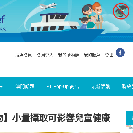
成為會員
會員登入
我的購物籃
我的賬戶
登出
澳門話題
PT Pop-Up 商店
最新活動
聯絡
物】小量攝取可影響兒童健康