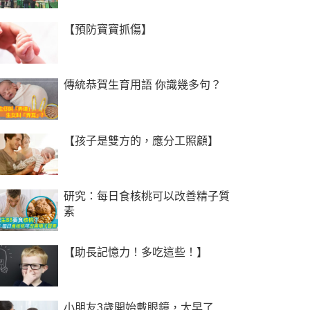
【預防寶寶抓傷】
傳統恭賀生育用語 你識幾多句？
【孩子是雙方的，應分工照顧】
研究：每日食核桃可以改善精子質
素
【助長記憶力！多吃這些！】
小朋友3歲開始戴眼鏡，太早了