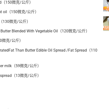
read（150微克/公斤）
conut oil（150微克/公斤）
pread（130微克/公斤）
le Butter Blended With Vegetable Oil（120微克/公斤）
d（110微克/公斤）
uratedFat Than Butter Edible Oil Spread /Fat Spread（110
h Butter milk（59微克/公斤）
ble Oil spread（13微克/公斤）