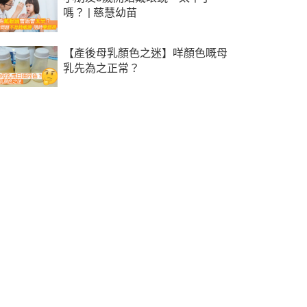
嗎？ | 慈慧幼苗
【產後母乳顏色之迷】咩顏色嘅母
乳先為之正常？