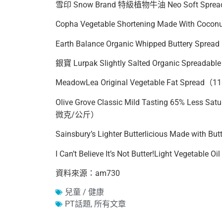
雪印 Snow Brand 特級植物牛油 Neo Soft Sp
Copha Vegetable Shortening Made With Co
Earth Balance Organic Whipped Buttery S
銀寶 Lurpak Slightly Salted Organic Spreadab
MeadowLea Original Vegetable Fat Sprea
Olive Grove Classic Mild Tasting 65% Less Sat
微克/公斤）
Sainsbury’s Lighter Butterlicious Made wit
I Can’t Believe It’s Not Butter!Light Vegeta
資料來源：am730
兒童 / 健康
PT話題
,
所有文章