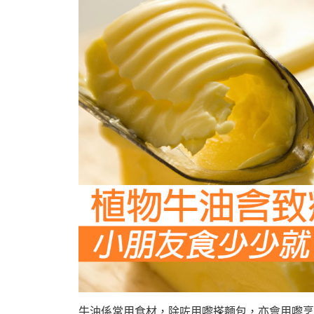
牛油係常用食材，除咗用嚟搽麵包，亦會用嚟烹