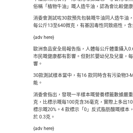
俗稱「植物牛油」嘅人造牛油，
認為會比較健康
消委會測試咗30款預先包裝嘅牛油同人造牛油
每公斤13至640微克，有基因毒性同致癌性，
含
{adv here}
歐洲食品安全局報告指，人體每公斤體重攝入0.
市民嘅健康都有影響。但對於嬰幼兒及兒
童，每
響。
30款測試樣本當中，有16 款同時含有污染物3
能。
消委會指出，發現一半樣本嘅營養標籤數據嚴重失
克，比標示嘅每100克含36毫克，實際上多出10
標示嘅20%。4 款標示「0」反式脂肪酸嘅樣
於 0.3克。
{adv here}