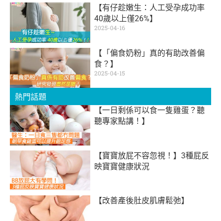
【有仔趁嫩生：人工受孕成功率
40歲以上僅26%】
2025-04-16
【「偏食奶粉」真的有助改善偏
食？】
2025-04-15
熱門話題
【一日剩係可以食一隻雞蛋？聽
聽專家點講！】
【寶寶放屁不容忽視！】3種屁反
映寶寶健康狀況
【改善產後肚皮肌膚鬆弛】