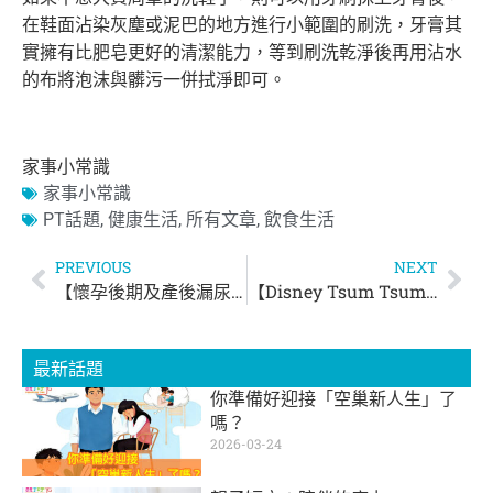
在鞋面沾染灰塵或泥巴的地方進行小範圍的刷洗，
牙膏其
實擁有比肥皂更好的清潔能力，
等到刷洗乾淨後再用沾水
的布將泡沫與髒污一併拭淨即可。
家事小常識
家事小常識
PT話題
,
健康生活
,
所有文章
,
飲食生活
PREVIOUS
NEXT
【懷孕後期及產後漏尿問題】
【Disney Tsum Tsum Red n Roll最紅限定店】
最新話題
你準備好迎接「空巢新人生」了
嗎？
2026-03-24