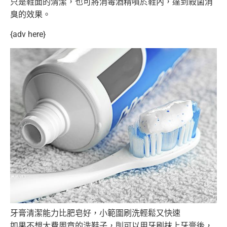
只是鞋面的清潔，也可將消毒酒精噴於鞋內，
達到殺菌消
臭的效果。
{adv here}
牙膏清潔能力比肥皂好，小範圍刷洗輕鬆又快速
如果不想大費周章的洗鞋子，則可以用牙刷抹上牙膏後，