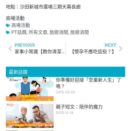
地點：沙田新城市廣場三期天幕長廊
商場活動
商場活動
PT話題
,
所有文章
,
旅遊消閒
,
旅遊消閒
PREVIOUS
NEXT
家事小常識【教你清潔波鞋】
【懷孕不應吃這些？】
最新話題
你準備好迎接「空巢新人生」了
嗎？
2026-03-24
親子短文：陪伴的魔力
2025-11-14