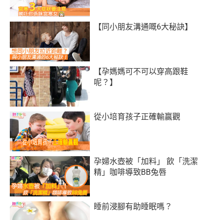
【同小朋友溝通嘅6大秘訣】
【孕媽媽可不可以穿高跟鞋
呢？】
從小培育孩子正確輸贏觀
孕婦水壺被「加料」 飲「洗潔
精」咖啡導致BB兔唇
睡前浸腳有助睡眠嗎？