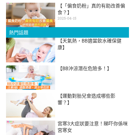
【「偏食奶粉」真的有助改善偏
食？】
2025-04-15
熱門話題
【天氣熱，BB適當飲水確保健
康】
【BB沖涼潛在危險多！】
【運動對胎兒會造成哪些影
響？】
宮寒3大症狀要注意！睇吓你係咪
宮寒女