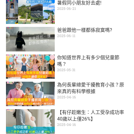
暑假同小朋友好去處!
2025-06-21
爸爸跟他一樣都係寂寞嗎?
2025-06-11
你知道世界上有多少個兒童節
嗎？
2025-05-31
為何長輩總愛干擾教育小孩？原
來真的有科學根據
2025-04-16
【有仔趁嫩生：人工受孕成功率
40歲以上僅26%】
2025-04-16