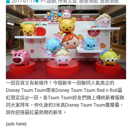
2017-01-11
PT話題
,
所有文章
,
旅遊消閒
,
旅遊消閒
一田百貨又有新搞作！今個新年一田聯同人氣高企的
Disney Tsum Tsum帶來Disney Tsum Tsum Red n Roll最
紅限定店@一田。各Tsum Tsum好友們換上傳統新春服飾
同大家拜年，
仲化身約3米高Disney Tsum Tsum層層壘，
與你迎接最紅最熱鬧的新年。
{adv here}