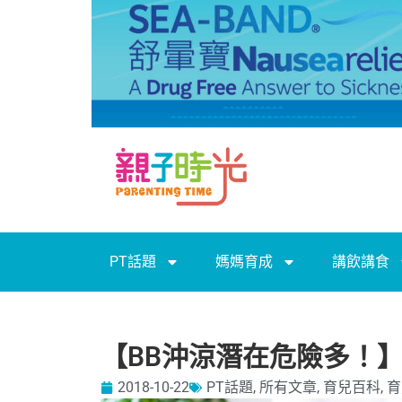
PT話題
媽媽育成
講飲講食
【BB沖涼潛在危險多！
2018-10-22
PT話題
,
所有文章
,
育兒百科
,
育