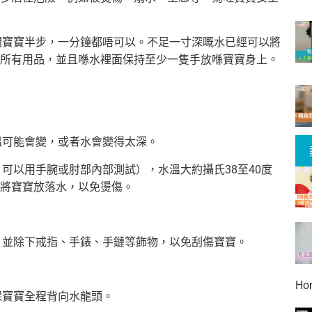
離開寶寶半步，一分鐘都唔可以。不足一寸深嘅水已經可以將
所有用品，並且喺水裡面保持至少一隻手放喺寶寶身上。
溫可能會變，或者水會變得太深。
，可以用手腕或肘部內部測試），水溫大約攝氏38至40度
將寶寶放落水，以免燙傷。
度，並除下戒指、手錶、手鏈等飾物，以免刮傷寶寶。
Ho
保寶寶全程背向水龍頭。