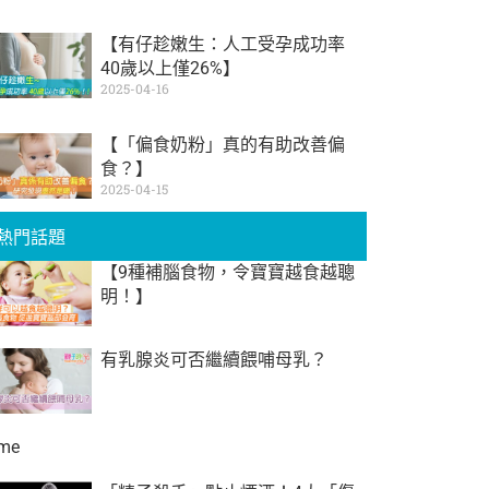
【有仔趁嫩生：人工受孕成功率
40歲以上僅26%】
2025-04-16
【「偏食奶粉」真的有助改善偏
食？】
2025-04-15
熱門話題
【9種補腦食物，令寶寶越食越聰
明！】
有乳腺炎可否繼續餵哺母乳？
me