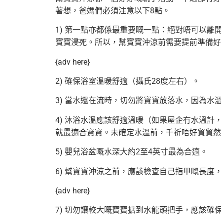
著想，爸媽們必須注意以下8點。
1) 第一點亦都係最重要嘅一點：絕對唔可以
寶寶浸死。所以，幫寶寶沖涼前需要提前準備好
{adv here}
2) 確保浴室溫暖舒適（攝氏28度左右）。
3) 當水還在流時，切勿將寶寶放落水，因為水
4) 沐浴水溫應該舒適溫暖（如果屋企冇水溫計
就最適合寶寶。未確定水溫前，
千祈唔好貿貿然
5) 嬰兒浴盆嘅水深大約2至4英寸最為合適。
6) 幫寶寶沖涼之前，應該檢查自己指甲嘅長
{adv here}
7) 切勿讓較大嘅寶寶掂到水龍頭把手，應該確