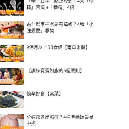
「精子殺手」點止煙酒！4大「傷
精」習慣 +「養精」4招
為什麼家裡老是有蟑螂？4種「小
強最愛」恩物
9個月以上BB食譜【南瓜米餅】
【訓練寶寶如廁的6個原則】
懷孕好食【紫菜】
孕婦都會出濕疹？4種準媽媽最易
中招！