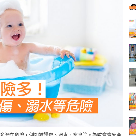
多潛在危險，例如被燙傷、溺水、窒息等。為咗寶寶安全