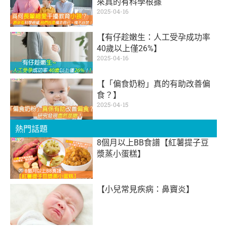
來真的有科學根據
2025-04-16
【有仔趁嫩生：人工受孕成功率
40歲以上僅26%】
2025-04-16
【「偏食奶粉」真的有助改善偏
食？】
2025-04-15
熱門話題
8個月以上BB食譜【紅薯提子豆
漿蒸小蛋糕】
【小兒常見疾病：鼻竇炎】