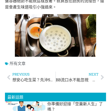
盤容器絕對不能就這樣放著。就算放在廚房的流理台，還
是會產生味道吸引小強過來。
所有文章
PREVIOUS
NEXT
想安心吃生菜？先沖5分鐘、再煮30秒
BB流口水不能忽視 暗藏大秘密
最新話題
你準備好迎接「空巢新人生」了
嗎？