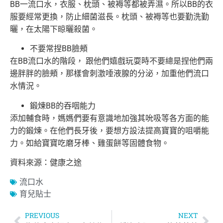
BB一流口水，衣服、枕頭、被褥等都被弄濕。所以BB的衣
服要經常更換，防止細菌滋長。枕頭、被褥等也要勤洗勤
曬，在太陽下晾曬殺菌。
不要常捏BB臉頰
在BB流口水的階段， 跟他們嬉戲玩耍時不要總是捏他們兩
邊胖胖的臉頰，那樣會刺激唾液腺的分泌，加重他們流口
水情況。
鍛煉BB的吞咽能力
添加輔食時，媽媽們要有意識地加強其吮吸等各方面的能
力的鍛煉。在他們長牙後，要想方設法提高寶寶的咀嚼能
力。如給寶寶吃磨牙棒、雞蛋餅等固體食物。
資料來源：健康之途
流口水
育兒貼士
PREVIOUS
NEXT