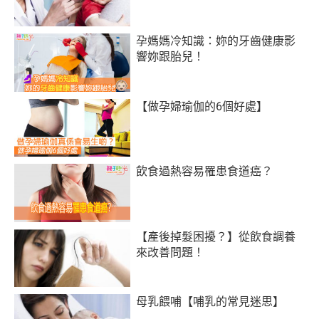
孕媽媽冷知識：妳的牙齒健康影
響妳跟胎兒！
【做孕婦瑜伽的6個好處】
飲食過熱容易罹患食道癌？
【產後掉髮困擾？】從飲食調養
來改善問題！
母乳餵哺【哺乳的常見迷思】