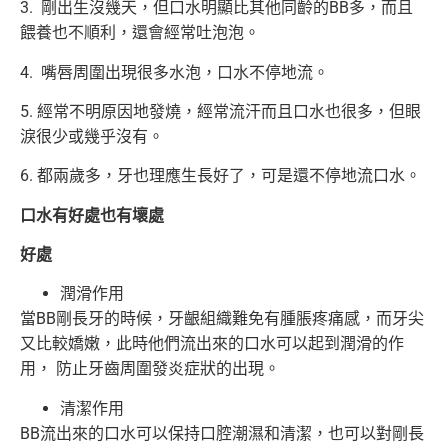
3. 剛出生沒幾天，但口水明顯比其他同齡的BB多，而且
餵養也不順利，還會經常吐泡泡。
4. 嘴唇周圍出現很多水泡，口水不停地流。
5. 經常不明原因地發燒，經常流汗而且口水也很多，但眼
淚很少或幾乎沒有。
6. 都兩歲多，牙也理應生長好了，可是還不停地流口水。
口水有好處也有壞處
好處
潤滑作用
當BB剛長牙的時候，牙齦組織難免有腫脹疼痛感，而牙尖
又比較嬌嫩，此時他們流出來的口水可以起到潤滑的作
用， 防止牙齒周圍發炎症狀的出現。
清潔作用
BB流出來的口水可以保持口腔潮濕和清潔，也可以對剛長