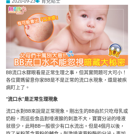
2020-09-23
育兒貼士
BB流口水驟眼看是正常生理之事，但其實問題可大可小！
各位寶媽留意你家BB是不是正常的流口水現象，還是被疾
病盯上了。
“流口水”是正常生理現象
流口水對BB來說是正常現象。剛出生的BB由於只吃母乳或
奶粉，而這些食品對唾液腺的刺激不大，寶寶分泌的唾液
就很少，此時BB一般很少有口水流出。但是4個月以後，
吃了米粉等含澱粉的輔食，刺激唾液澱粉酶的分泌，再加