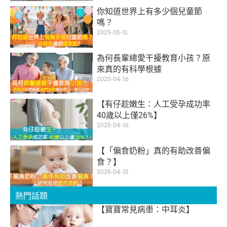
你知道世界上有多少個兒童節
嗎？
2025-05-31
為何長輩總愛干擾教育小孩？原
來真的有科學根據
2025-04-16
【有仔趁嫩生：人工受孕成功率
40歲以上僅26%】
2025-04-16
【「偏食奶粉」真的有助改善偏
食？】
2025-04-15
熱門話題
【寶寶常見病患：中耳炎】