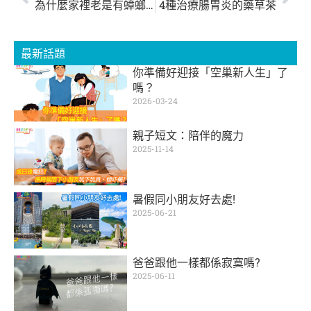
為什麼家裡老是有蟑螂？4種「小強最愛」恩物
4種治療腸胃炎的藥草茶
最新話題
你準備好迎接「空巢新人生」了
嗎？
2026-03-24
親子短文：陪伴的魔力
2025-11-14
暑假同小朋友好去處!
2025-06-21
爸爸跟他一樣都係寂寞嗎?
2025-06-11