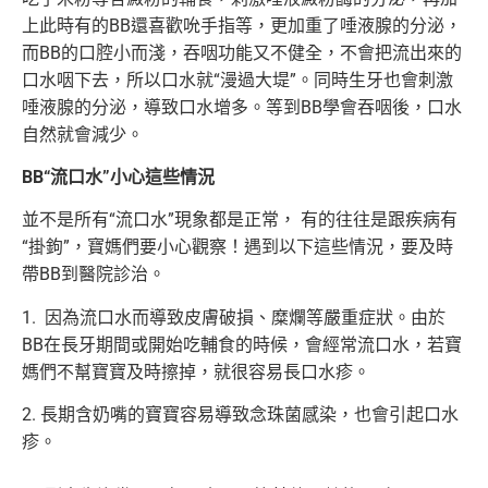
上此時有的BB還喜歡吮手指等，更加重了唾液腺的分泌，
而BB的口腔小而淺，吞咽功能又不健全，不會把流出來的
口水咽下去，所以口水就“漫過大堤”。同時生牙也會刺激
唾液腺的分泌，導致口水增多。等到BB學會吞咽後，口水
自然就會減少。
BB
“流口水”小心這些情況
並不是所有“流口水”現象都是正常， 有的往往是跟疾病有
“掛鉤”，寶媽們要小心觀察！遇到以下這些情況，要及時
帶BB到醫院診治。
1. 因為流口水而導致皮膚破損、糜爛等嚴重症狀。由於
BB在長牙期間或開始吃輔食的時候，會經常流口水，若寶
媽們不幫寶寶及時擦掉，就很容易長口水疹。
2. 長期含奶嘴的寶寶容易導致念珠菌感染，也會引起口水
疹。