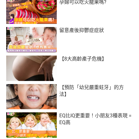
孕婦可以吃火龍果嗎?
留意產後抑鬱症症狀
【8大高齡產子危機】
【預防「幼兒嚴重蛀牙」的方
法】
EQ比IQ更重要！小朋友3種表現 =
EQ高