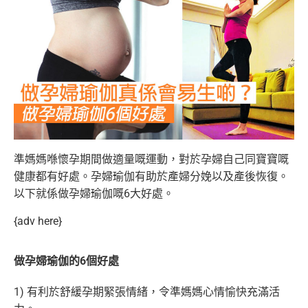
準媽媽喺懷孕期間做適量嘅運動，對於孕婦自己同寶寶嘅
健康都有好處。孕婦瑜伽有助於產婦分娩以及產後恢復。
以下就係做孕婦瑜伽嘅6大好處。
{adv here}
做孕婦瑜伽的6個好處
1) 有利於舒緩孕期緊張情緒，令準媽媽心情愉快充滿活