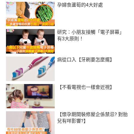
孕婦食蘆筍的4大好處
研究：小朋友接觸「電子屏幕」
有3大原則！
病從口入【牙刷要怎麼擺】
【不看電視也一樣會近視】
【懷孕期間裝修屋企係禁忌? 對胎
兒有咩影響?】