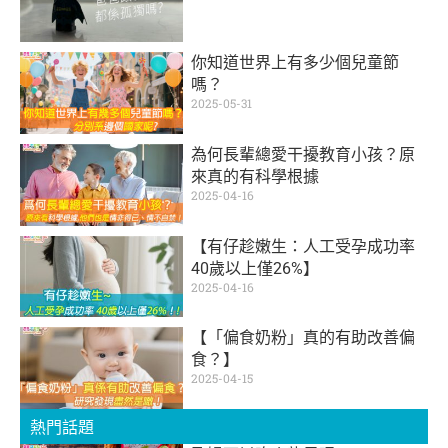
你知道世界上有多少個兒童節
嗎？
2025-05-31
為何長輩總愛干擾教育小孩？原
來真的有科學根據
2025-04-16
【有仔趁嫩生：人工受孕成功率
40歲以上僅26%】
2025-04-16
【「偏食奶粉」真的有助改善偏
食？】
2025-04-15
熱門話題