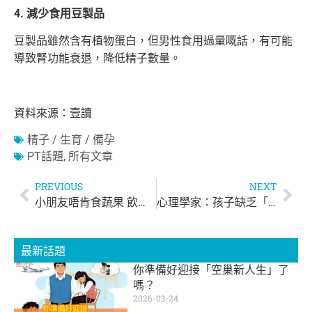
4. 減少食用豆製品
豆製品雖然含有植物蛋白，但男性食用過量嘅話，有可能
導致腎功能衰退，降低精子數量。
資料來源：壹讀
精子 / 生育 / 備孕
PT話題
,
所有文章
PREVIOUS
NEXT
小朋友唔肯食蔬果 飲蔬果汁就得？ 蔬果變蔬果汁會令營養流失！
心理學家：孩子缺乏「2個Q」，再聰明都未必會成功！
最新話題
你準備好迎接「空巢新人生」了
嗎？
2026-03-24