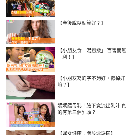
【產後脫髮點算好 ? 】
【小朋友食「湯撈飯」 百害而無
一利！】
【小朋友寫的字不夠好，擦掉好
嘛？】
媽媽餵母乳！腋下竟流出乳汁 真
的有第三個乳頭？
【婦女健康：關於念珠菌】