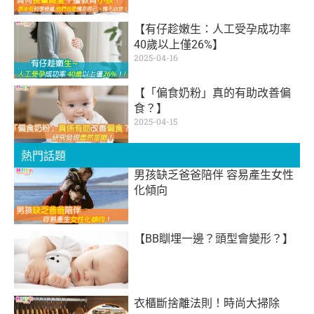
【有仔趁嫩生：人工受孕成功率
40歲以上僅26%】
2025-04-16
【「偏食奶粉」真的有助改善偏
食？】
2025-04-15
熱門話題
男孩缺乏爸爸陪伴 容易產生女性
化傾向
【BB瞓埋一邊？頭型會變形？】
衣櫃斷捨離法則！時尚大掃除