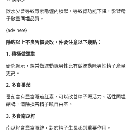
飲水少會導致毒素喺體內積聚，導致腎功能下降，影響精
子數量同埋品質。
{adv here}
除咗以上不良習慣要改，仲要注意以下幾點：
1. 積極做運動
研究顯示，經常做運動嘅男性比冇做運動嘅男性精子產量
更高。
2. 多食番茄
番茄含有豐富嘅茄紅素，可以改善精子嘅活力、活性同埋
結構，清除損害精子嘅自由基。
3. 多食南瓜籽
南瓜籽含豐富嘅鋅，對於精子生長起到重要作用。