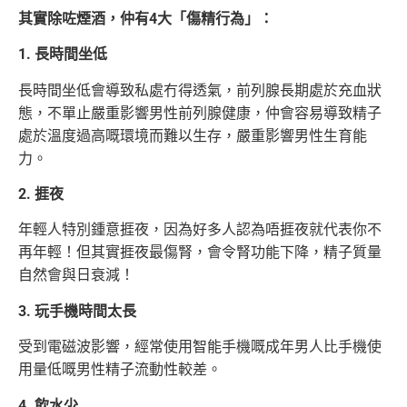
其實除咗煙酒，仲有4大「傷精行為」：
1. 長時間坐低
長時間坐低會導致私處冇得透氣，前列腺長期處於充血狀
態，不單止嚴重影響男性前列腺健康，仲會容易導致精子
處於溫度過高嘅環境而難以生存，嚴重影響男性生育能
力。
2. 捱夜
年輕人特別鍾意捱夜，因為好多人認為唔捱夜就代表你不
再年輕！但其實捱夜最傷腎，會令腎功能下降，精子質量
自然會與日衰減！
3. 玩手機時間太長
受到電磁波影響，經常使用智能手機嘅成年男人比手機使
用量低嘅男性精子流動性較差。
4. 飲水少