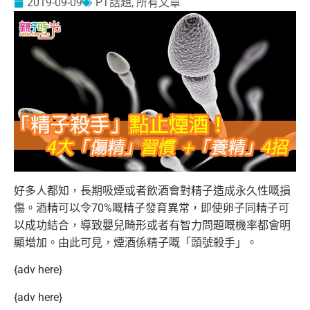
2019-09-09
PT話題
,
所有文章
好多人都知，長期吸煙或者飲酒會對精子造成永久性嘅損
傷。酒精可以令70%嘅精子發育異常，即使卵子同精子可
以成功結合，導致嬰兒畸形或者有智力問題嘅機率都會明
顯增加。由此可見，煙酒係精子嘅「頭號殺手」。
{adv here}
{adv here}