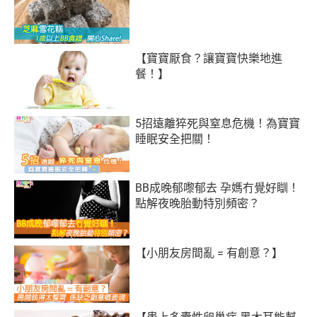
【寶寶厭食？讓寶寶快樂地進
餐！】
5招遠離猝死與窒息危機！為寶寶
睡眠安全把關！
BB成晚郁嚟郁去 孕媽冇覺好瞓！
點解夜晚胎動特別頻密？
【小朋友房間亂 = 有創意？】