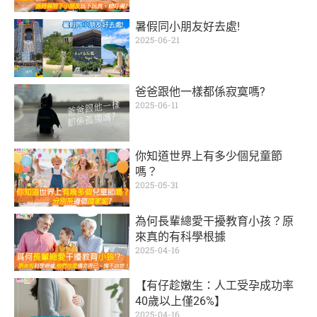
暑假同小朋友好去處!
2025-06-21
爸爸跟他一樣都係寂寞嗎?
2025-06-11
你知道世界上有多少個兒童節
嗎？
2025-05-31
為何長輩總愛干擾教育小孩？原
來真的有科學根據
2025-04-16
【有仔趁嫩生：人工受孕成功率
40歲以上僅26%】
2025-04-16