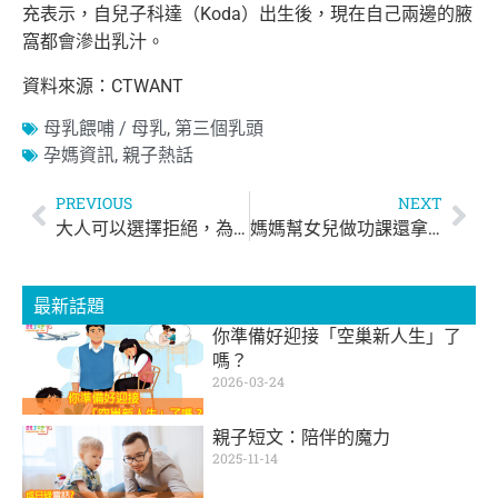
充表示，自兒子科達（Koda）出生後，現在自己兩邊的腋
窩都會滲出乳汁。
資料來源：CTWANT
母乳餵哺 / 母乳
,
第三個乳頭
孕媽資訊
,
親子熱話
PREVIOUS
NEXT
大人可以選擇拒絕，為什麼孩子就不行？試從孩子角度看 從小開始，請給孩子尊重
媽媽幫女兒做功課還拿超高分 ？！
最新話題
你準備好迎接「空巢新人生」了
嗎？
2026-03-24
親子短文：陪伴的魔力
2025-11-14