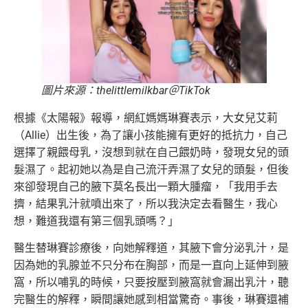
圖片來源：thelittlemilkbar＠TikTok
根據《太陽報》報導，網紅媽媽琳賽表示，大女兒艾莉
（Allie）出生後，為了讓小孩能擁有更好的抵抗力，自己
選擇了親餵母乳，沒想到就在自己餵奶時，發現女兒的頭
髮濕了。起初她以為是自己流汗弄濕了女兒的頭髮，但後
來卻發現自己的腋下莫名長出一顆大腫瘤，「我用手去
擠，結果乳汁就噴出來了，所以我決定去看醫生，我心
想，難道我還有第三個乳頭嗎？」
醫生替琳賽診療後，向她解釋道，其腋下會分泌乳汁，是
因為她的乳腺並不只分布在胸部，而是一直向上延伸到腋
窩，所以哺乳的時候，只要按壓到腋窩就會漏出乳汁，聽
完醫生的解釋，瞬間讓她感到相當驚奇。事後，琳賽還補