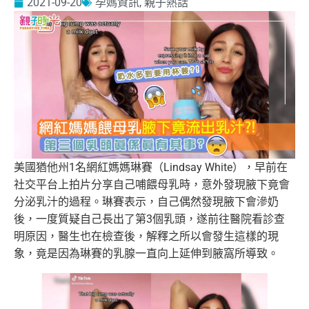
2021-09-20
孕媽資訊
,
親子熱話
美國猶他州1名網紅媽媽琳賽（Lindsay White），早前在
社交平台上拍片分享自己哺餵母乳時，意外發現腋下竟會
分泌乳汁的過程。琳賽表示，自己偶然發現腋下會滲奶
後，一度質疑自己長出了第3個乳頭，遂前往醫院看診查
明原因，醫生也在檢查後，解釋之所以會發生這樣的現
象，竟是因為琳賽的乳腺一直向上延伸到腋窩所導致。