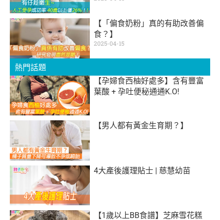
【「偏食奶粉」真的有助改善偏
食？】
2025-04-15
熱門話題
【孕婦食西柚好處多】含有豐富
葉酸 + 孕吐便秘通通K.O!
【男人都有黃金生育期？】
4大產後護理貼士 | 慈慧幼苗
【1歲以上BB食譜】芝麻雪花糕