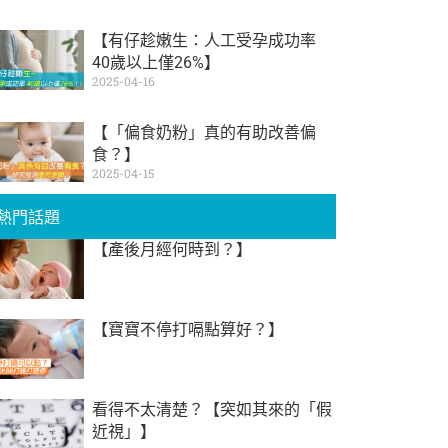
【有仔趁嫩生：人工受孕成功率
40歲以上僅26%】
2025-04-16
【「偏食奶粉」真的有助改善偏
食？】
2025-04-15
熱門話題
【產後月經何時到？】
【寶寶不停打嗝點算好？】
看得不太清楚？【突如其來的「假
近視」】