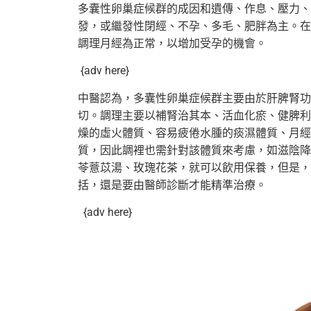
多囊性卵巢症候群的成因和遺傳、作息、壓力、
發，或繼發性閉經、
不孕、多毛、肥胖為主。在
調理月經為正常，以增加受孕的機會。
{adv here}
中醫認為，多囊性卵巢症候群主要由於肝脾腎功
切。
調理主要以補腎治其本、活血化瘀、健脾利
燥的虛火體質、
容易疲倦水腫的痰濕體質、月經
質，因此調裡也需針對該體質來考慮，
如滋陰降
苓薏苡湯、玫瑰花茶，就可以飲用保養，但是，
括，
還是要由醫師診斷才能精準治療。
{adv here}