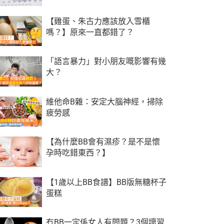
【雞蛋、朱古力應該放入雪櫃
嗎？】原來一直都錯了？
「語言暴力」對小朋友嘅影響有幾
大？
維他命B雜：安定大腦神經，掃除
疲勞感
【為什麼BB會有濕疹？是不是懷
孕時吃錯東西？】
【1歲以上BB食譜】BB版無糖杯子
蛋糕
冇BB一定係女人有問題？3個壞習