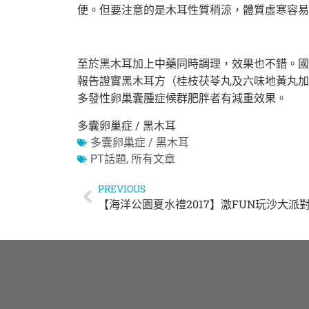
便。但要注意的是木耳性質稍涼，
體質虛寒容易
至於黑木耳加上中藥同時調理，效果也不錯。
國
報告證實黑木耳方（桂枝茯苓丸及六味地黃丸加
多發性卵巢囊腫症候群肥胖者有減重效果。
多囊卵巢症 / 黑木耳
多囊卵巢症 / 黑木耳
PT話題
,
所有文章
PREVIOUS
【海洋公園夏水禮2017】激FUN玩沙大派