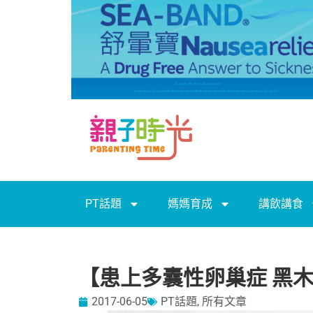
PT話題
媽媽育成
講飲講食
【患上多囊性卵巢症 黑
2017-06-05
PT話題
,
所有文章