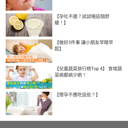
【孕吐不適？試試喝這個舒
緩！】
【做好3件事 讓小朋友早睡早
起】
【兒童蔬菜排行榜Top 4】 食啱蔬
菜病都病少啲！
【懷孕不應吃這些？】