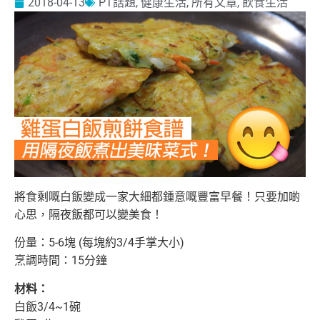
2018-04-13
PT話題
,
健康生活
,
所有文章
,
飲食生活
將食剩嘅白飯變成一家大細都鍾意嘅豐富早餐！只要加啲
心思，隔夜飯都可以變美食！
份量：5-6塊 (每塊約3/4手掌大小)
烹調時間：15分鐘
材料：
白飯3/4~1碗