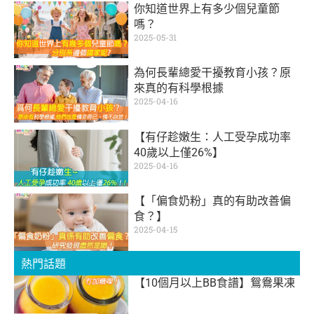
你知道世界上有多少個兒童節
嗎？
2025-05-31
為何長輩總愛干擾教育小孩？原
來真的有科學根據
2025-04-16
【有仔趁嫩生：人工受孕成功率
40歲以上僅26%】
2025-04-16
【「偏食奶粉」真的有助改善偏
食？】
2025-04-15
熱門話題
【10個月以上BB食譜】鴛鴦果凍