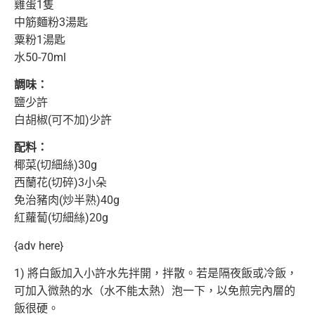
雞蛋1隻
中筋麵粉3湯匙
粟粉1湯匙
水50-70ml
調味：
鹽少許
白胡椒(可不加)少許
配料：
椰菜(切細絲)30g
西蘭花(切碎)3小朵
免治豬肉(炒半熟)40g
紅蘿蔔(切細絲)20g
{adv here}
1) 將白飯加入小許水先拌開，拌散。若是隔夜飯或冷飯，
可加入微熱的水（水不能太熱）泡一下，以免煎完內層的
飯很硬。