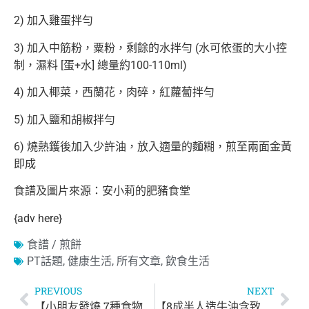
2) 加入雞蛋拌勻
3) 加入中筋粉，粟粉，剩餘的水拌勻 (水可依蛋的大小控
制，濕料 [蛋+水] 總量約100-110ml)
4) 加入椰菜，西蘭花，肉碎，紅蘿蔔拌勻
5) 加入鹽和胡椒拌勻
6) 燒熱鑊後加入少許油，放入適量的麵糊，煎至兩面金黃
即成
食譜及圖片來源：安小莉的肥豬食堂
{adv here}
食譜 / 煎餅
PT話題
,
健康生活
,
所有文章
,
飲食生活
PREVIOUS
NEXT
【小朋友發燒 7種食物不能吃！】
【8成半人造牛油含致癌物】小量攝取可影響兒童健康