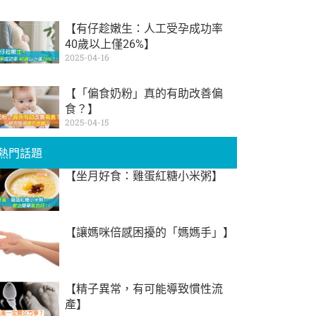
【有仔趁嫩生：人工受孕成功率
40歲以上僅26%】
2025-04-16
【「偏食奶粉」真的有助改善偏
食？】
2025-04-15
熱門話題
【坐月好食：雞蛋紅糖小米粥】
【讓媽咪倍感困擾的「媽媽手」】
【精子異常，有可能導致慣性流
產】