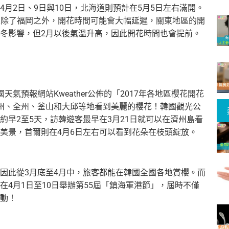
4月2日、
9日與10日，北海道則預計在5月5日左右滿開。
區除了福岡之外，開花時間可能會大幅延遲，
關東地區的開
冬影響，但2月以後氣溫升高，
因此開花時間也會提前。
天氣預報網站Kweather公佈的「
2017年各地區櫻花開花
州、全州、
釜山和大邱等地看到美麗的櫻花！韓國觀光公
約早2至5天，
訪韓遊客最早在3月21日就可以在濟州島看
美景，
首爾則在4月6日左右可以看到花朵在枝頭綻放。
因此從3月底至4月中，旅客都能在韓國全國各地賞櫻。
而
在4月1日至10日舉辦第55屆「鎮海軍港節」，
屆時不僅
動！