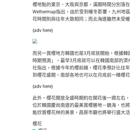
櫻地點的東京、大阪與京都，滿開時間分別落在
Wethermap指出，由於受到暖冬影響，
九州地
花時間則與往年大致相同；
而北海道雖然未受暖
{adv here}
而另一賞櫻地方韓國也是3月底就開始，
根據韓國
時期預測」，
最早3月底就可以在韓國南部的濟
社指出，
根據今年的櫻前線，櫻花季預計比往年
到櫻花盛開，
南部各地也可以在月底前一睹櫻花
{adv here}
此外，櫻花開放全盛時期約在開花後一週左右，
位於韓國慶尚南道的最美賞櫻勝地－鎮海，
也將
能欣賞櫻花林的美景，昌原市廳也將舉行盛大活
櫻花