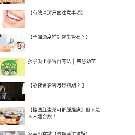
【有效清潔牙齒注意事項】
【孕婦過度補鈣會生腎石？】
孩子愛上學習自有法 │ 慈慧幼苗
【熬夜會影響月經週期？ 】
【桂圓紅棗茶可舒緩經痛】但不是
人人適合飲！
家事小常識【教你清潔波鞋】