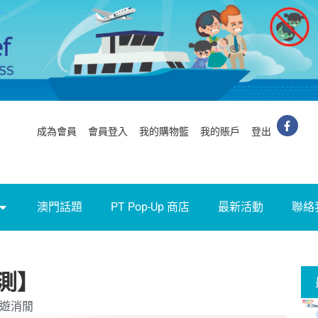
成為會員
會員登入
我的購物籃
我的賬戶
登出
澳門話題
PT Pop-Up 商店
最新活動
聯絡
測】
遊消閒