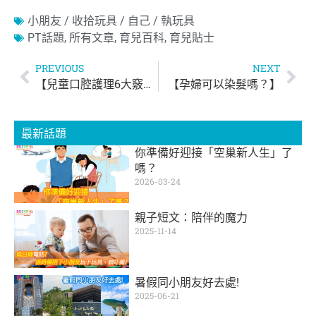
小朋友 / 收拾玩具 / 自己 / 執玩具
PT話題
,
所有文章
,
育兒百科
,
育兒貼士
PREVIOUS
NEXT
【兒童口腔護理6大竅門】
【孕婦可以染髮嗎？】
最新話題
你準備好迎接「空巢新人生」了
嗎？
2026-03-24
親子短文：陪伴的魔力
2025-11-14
暑假同小朋友好去處!
2025-06-21