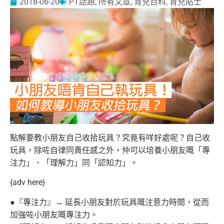
2018-06-20
PT話題
,
所有文章
,
育兒百科
,
育兒貼士
點解要教小朋友自己收拾玩具？究竟有咩好處呢？自己收
玩具，除咗自律同責任感之外，仲可以培養小朋友嘅「專
注力」、「理解力」同「認知力」。
{adv here}
●『專注力』→ 延長小朋友對於玩具嘅注意力時間，從而
加強咗小朋友嘅專注力。