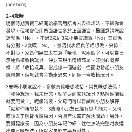
{adv here}
2~4歲時
呢個時期寶寶已經開始學習用語言去表達想法，不過你會
發現，佢哋會使用負面語言多於正面語言，最鍾意講嘅說
話就係「No」。不過2歲同3歲小
朋友講嘅「No」其實係
有分別，2歲嘅「No」，並唔代表佢真係唔想做，只係口
不對心，家長們無需太在意「唔執」呢兩個字，可以自己
示範點樣
收拾玩具，仲要表現出情緒高昂、好開心嘅模
樣，將「收拾玩具」當成係一個遊戲，從而激發起小朋友
嘅興趣，佢哋就會主動走過來，同你一齊
收拾玩具。
3歲嘅小朋友說不，多數真係唔想收拾，常見嘅想法係：
「我仲想玩、我未玩完，點解要而家執玩具？點解你講我
就要照做？」呢個時候，
父母們可以嘗試叫小朋友解釋
「點解你唔想執？」3歲嘅小朋友已經有思考能力，父母
應該去了解背後嘅原因，否則無法真正解決問題。
另外，
要提醒家長，因為小朋友年紀仲細，往往無法完整咁表達
出自己嘅想法，所以家長們需要有耐性。