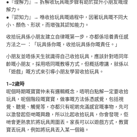
●『理解力』→ 拆解收玩具嘅步驟有助於提升小朋友嘅理
解力。
●『認知力』→ 喺收拾玩具嘅過程中，因著玩具嘅不同大
小、顏色、形狀，而增強其認知能力。
收拾玩具係小朋友建立自律嘅第一步，亦都係培養責任感
方法之一 ：「玩具係你嘅，收拾玩具係你嘅責任。」
小朋友並唔係天生就識得自己收拾玩具，應該針對唔同年
齡嘅小朋友，採用唔同嘅教導方式，但概括嚟講，就係以
「遊戲」嘅方式來引導小朋友
學習收拾玩具。
1~2歲時
呢個時期嘅寶寶仲未有邏輯概念，唔明白點解一定要收拾
玩具，呢個階段嘅寶寶，做事嘅方法係憑感覺，包括視
覺、聽覺、觸覺等，亦都只有呢啲
充滿感官嘅事物，先可
以激發起佢哋嘅興趣，所以比起收拾玩具，你會發現，佢
哋會更熱衷於將玩具周圍丟。家長可以以遊戲方式，教寶
寶丟玩具，
例如將玩具丟入某一個箱。