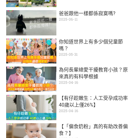
爸爸跟他一樣都係寂寞嗎?
2025-06-11
你知道世界上有多少個兒童節
嗎？
2025-05-31
為何長輩總愛干擾教育小孩？原
來真的有科學根據
2025-04-16
【有仔趁嫩生：人工受孕成功率
40歲以上僅26%】
2025-04-16
【「偏食奶粉」真的有助改善偏
食？】