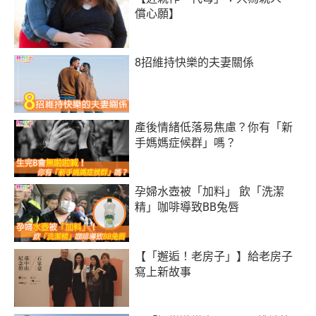
償心願】
8招維持快樂的夫妻關係
產後情緒低落易焦慮？你有「新
手媽媽症候群」嗎？
孕婦水壺被「加料」 飲「洗潔
精」咖啡導致BB兔唇
【「邂逅！老房子」】給老房子
寫上新故事