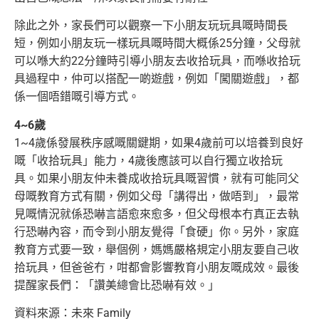
除此之外，家長們可以觀察一下小朋友玩玩具嘅時間長
短，例如小朋友玩一樣玩具嘅時間大概係25分鐘，父母就
可以喺大約22分鐘時引導小朋友去收拾玩具，
而喺收拾玩
具過程中，仲可以搭配一啲遊戲，例如「闖關遊戲」，都
係一個唔錯嘅引導方式。
4~6歲
1~4歲係發展秩序感嘅關鍵期，如果4歲前可以培養到良好
嘅「收拾玩具」能力，4歲後應該可以自行獨立收拾玩
具。如果小朋友仲未養成收拾玩具
嘅習慣，就有可能同父
母嘅教育方式有關，例如父母「講得出，做唔到」，最常
見嘅情況就係恐嚇言語愈來愈多，但父母根本冇真正去執
行恐嚇內容，
而令到小朋友覺得「食硬」你。另外，家庭
教育方式要一致，舉個例，媽媽嚴格規定小朋友要自己收
拾玩具，但爸爸冇，咁都會影
響教育小朋友嘅成效。最後
提醒家長們：「讚美總會比恐嚇有效。」
資料來源：未來 Family