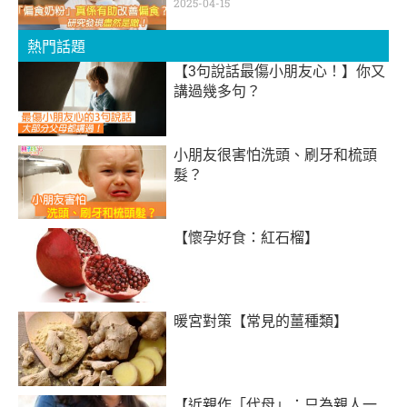
2025-04-15
熱門話題
【3句說話最傷小朋友心！】你又
講過幾多句？
小朋友很害怕洗頭、刷牙和梳頭
髮？
【懷孕好食：紅石榴】
暖宮對策【常見的薑種類】
【近親作「代母」：只為親人一