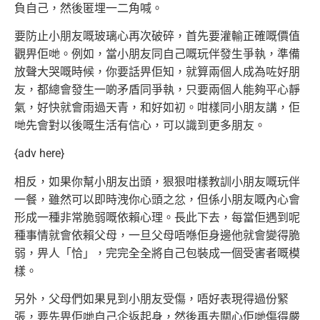
負自己，然後匿埋一二角喊。
要防止小朋友嘅玻璃心再次破碎，首先要灌輸正確嘅價值
觀畀佢哋。例如，當小朋友同自己嘅玩伴發生爭執，準備
放聲大哭嘅
時候，你要話畀佢知，就算兩個人成為咗好朋
友，都總會發生一啲矛盾同爭執，只要兩個人能夠平心靜
氣，好快就會雨過天青，和好如初。
咁樣同小朋友講，佢
哋先會對以後嘅生活有信心，可以識到更多朋友。
{adv here}
相反，如果你幫小朋友出頭，狠狠咁樣教訓小朋友嘅玩伴
一餐，雖然可以即時洩你心頭之忿，但係小朋友嘅內心會
形成一種非常脆弱嘅依賴心理。
長此下去，每當佢遇到呢
種事情就會依賴父母，一旦父母唔喺佢身邊他就會變得脆
弱，畀人「恰」，完完全全將自己包裝成一個受害者嘅模
樣。
另外，父母們如果見到小朋友受傷，唔好表現得過份緊
張，要先畀佢哋自己企返起身，然後再去關心佢哋傷得嚴