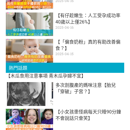
2025-04-16
【有仔趁嫩生：人工受孕成功率
40歲以上僅26%】
2025-04-16
【「偏食奶粉」真的有助改善偏
食？】
2025-04-15
熱門話題
【木瓜食用注意事項 青木瓜孕婦不宜】
多次剖腹產的媽咪注意【胎兒
「穿破」子宮？】
【小女孩患怪病每天只睡90分鐘
不會說話只會笑】