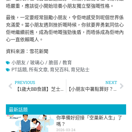
唔嚴重，應該從小開始培養小朋友
獨立堅強嘅性格。
最後，一定要經常鼓勵小朋友，令佢哋感受到呢個世界係
充滿愛。當小朋友遇到挫折嘅時候，你就要畀勇氣同信心
佢哋繼續前進，成為佢哋嘅
強勁後盾，而唔係成為佢哋內
心一直依賴嘅人。
資料來源：雪花新聞
小朋友 / 玻璃心 / 脆弱 / 教育
PT話題
,
所有文章
,
育兒百科
,
育兒貼士
PREVIOUS
NEXT
【1歲大BB食譜】芝士吐司卷
【小朋友中暑點算好？點樣預防中暑？】
最新話題
你準備好迎接「空巢新人生」了
嗎？
2026-03-24