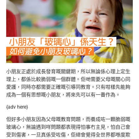
小朋友正處於成長發育嘅關鍵期，所以無論係心理上定生
理上，都係比較脆弱嘅一個群體。佢哋需要父母嘅關心同
愛護，同時亦都需要正確嘅引導
同教育。只有咁樣先能夠
成為一個有思想嘅小朋友，將來先可以有一番作為。
{adv here}
但好多小朋友因為父母嘅教育問題，而養成咗一顆脆弱嘅
玻璃心，無論遇到咩問題都表現得怕事冇主見，怕自己會
受到傷害，一旦真係受咗傷，
佢總會覺得全世界都喺度欺