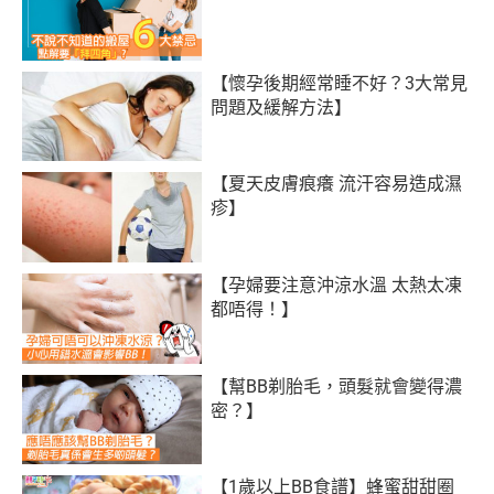
【懷孕後期經常睡不好？3大常見
問題及緩解方法】
【夏天皮膚痕癢 流汗容易造成濕
疹】
【孕婦要注意沖涼水溫 太熱太凍
都唔得！】
【幫BB剃胎毛，頭髮就會變得濃
密？】
【1歲以上BB食譜】蜂蜜甜甜圈