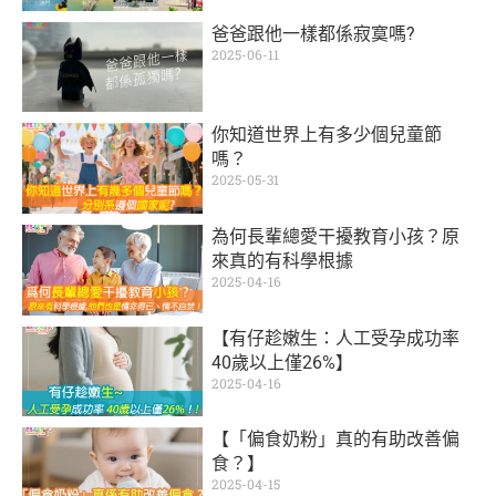
爸爸跟他一樣都係寂寞嗎?
2025-06-11
你知道世界上有多少個兒童節
嗎？
2025-05-31
為何長輩總愛干擾教育小孩？原
來真的有科學根據
2025-04-16
【有仔趁嫩生：人工受孕成功率
40歲以上僅26%】
2025-04-16
【「偏食奶粉」真的有助改善偏
食？】
2025-04-15