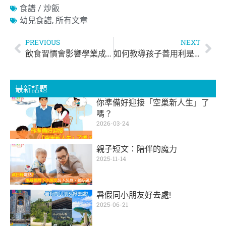
食譜 / 炒飯
幼兒食譜
,
所有文章
PREVIOUS
NEXT
飲食習慣會影響學業成績？ 研究：多食蔬菜、水果可提升學習成績
如何教導孩子善用利是錢 | 慈慧幼苗
最新話題
你準備好迎接「空巢新人生」了
嗎？
2026-03-24
親子短文：陪伴的魔力
2025-11-14
暑假同小朋友好去處!
2025-06-21