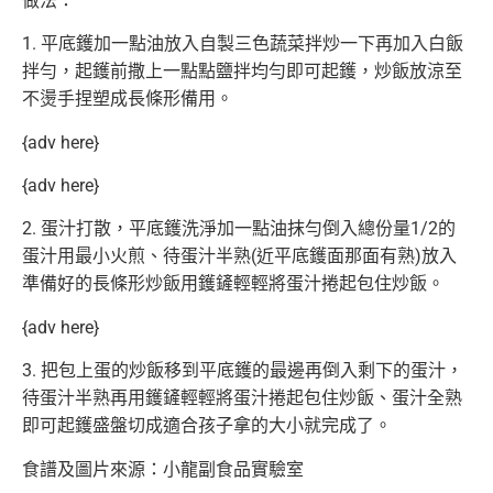
做法：
1. 平底鑊加一點油放入自製三色蔬菜拌炒一下再加入白飯
拌勻，起鑊前撒上一點點鹽拌均勻即可起鑊，炒飯放涼至
不燙手捏塑成長條形備用。
{adv here}
{adv here}
2. 蛋汁打散，平底鑊洗淨加一點油抹勻倒入總份量1/2的
蛋汁用最小火煎、待蛋汁半熟(近平底鑊面那面有熟)放入
準備好的長條形炒飯用鑊鏟輕輕將蛋汁捲起包住炒飯。
{adv here}
3. 把包上蛋的炒飯移到平底鑊的最邊再倒入剩下的蛋汁，
待蛋汁半熟再用鑊鏟輕輕將蛋汁捲起包住炒飯、蛋汁全熟
即可起鑊盛盤切成適合孩子拿的大小就完成了。
食譜及圖片來源：小龍副食品實驗室