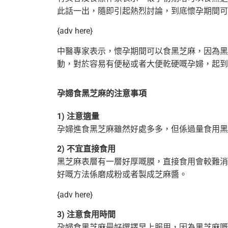
此話一出，隨即引起熱烈討論，到底懷孕期間
可
{adv here}
中醫專家表示，懷孕期間可以食黑芝麻，因為黑
動，對於容易有便秘或者大便乾硬嘅孕婦，
起到
孕婦食黑芝麻的注意事項
1) 注意適量
孕婦進食黑芝麻雖然好處多多，但係過量食用黑
2) 不宜直接食用
黑芝麻表層有一層好厚嘅膜，直接食用會較難消
好嘅方法係磨成粉或者製成
芝麻醬。
{adv here}
3) 注意食用時間
孕婦食黑芝麻最好選擇早上服用，因為黑芝麻嘅