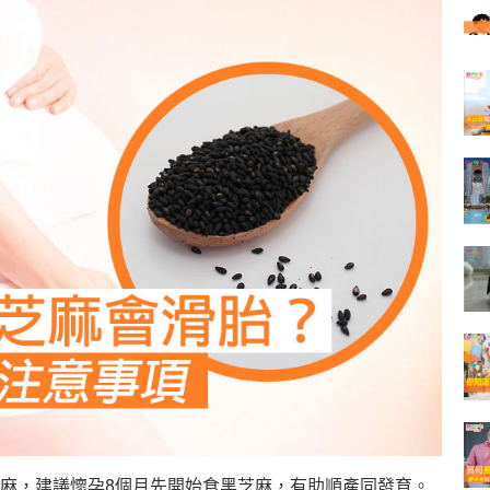
麻，建議懷孕8個月先開始食黑芝麻，有助順產同發育。