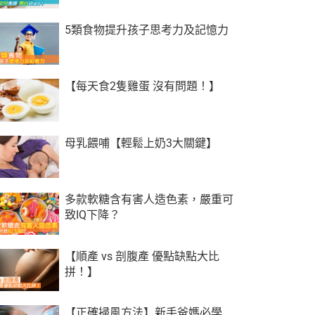
5類食物提升孩子思考力及記憶力
【每天食2隻雞蛋 沒有問題！】
母乳餵哺【輕鬆上奶3大關鍵】
多款軟糖含有害人造色素，嚴重可
致IQ下降？
【順產 vs 剖腹產 優點缺點大比
拼！】
【正確掃風方法】新手爸媽必學