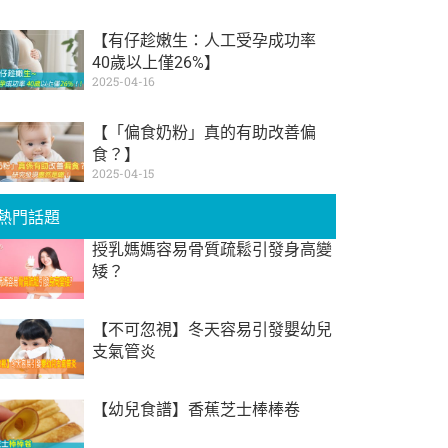
【有仔趁嫩生：人工受孕成功率
40歲以上僅26%】
2025-04-16
【「偏食奶粉」真的有助改善偏
食？】
2025-04-15
熱門話題
授乳媽媽容易骨質疏鬆引發身高變
矮？
【不可忽視】冬天容易引發嬰幼兒
支氣管炎
【幼兒食譜】香蕉芝士棒棒卷