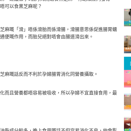
唔可以食黑芝麻呢？
芝麻嘅「滑」唔係滑胎而係滑腸，滑腸意思係促進腸胃蠕
通便嘅作用，而胎兒絕對唔會由腸道滑出來。
芝麻嘅話反而不利於孕婦腸胃消化同營養攝取。
化而且營養都唔容易被吸收，所以孕婦不宜直接食用，最
油脂成分較多，晚上食用嘅話不但容易消化不良，仲會影