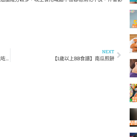
NEXT
【點解小朋友咳極都唔斷尾？】 家長可能犯咗4個禁忌
【1歲以上BB食譜】南瓜煎餅