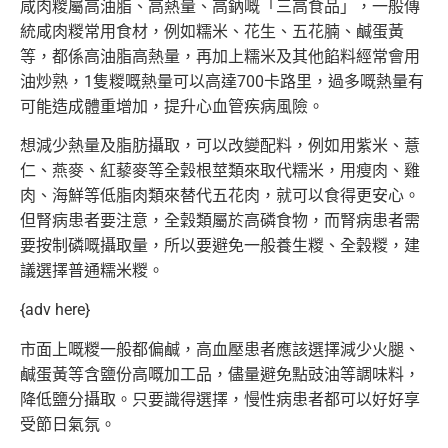
咸肉糉屬高油脂、高熱量、高鈉嘅「三高食品」，一般傳
統咸肉糉常用食材，例如糯米、花生、五花腩、鹹蛋黃
等，都係高油脂高熱量，再加上
糯米及其他餡料經常會用
油炒熟，1隻糉嘅熱量可以高達700卡路里，過多嘅熱量有
可能造成體重增加，提升心血管疾病風險。
想減少熱量及脂肪攝取，可以改變配料，例如用紫米、薏
仁、燕麥、紅藜麥等全穀根莖類來取代糯米，用瘦肉、雞
肉、海鮮等低脂肉類來替代五
花肉，就可以食得更安心。
但腎病患者要注意，全穀類屬於高磷食物，而腎病患者需
要按制磷嘅攝取量，所以要避免一般養生糉、全穀糉
，建
議選擇普通糯米糉。
{adv here}
市面上嘅糉一般都偏鹹，高血壓患者應該選擇減少火腿、
鹹蛋黃等含鹽份高嘅加工品，儘量避免點豉油等調味料，
降低鹽分攝取。只要識得選擇，
慢性病患者都可以好好享
受節日氣氛。