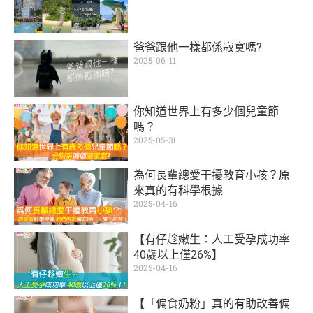
爸爸跟他一樣都係寂寞嗎?
2025-06-11
你知道世界上有多少個兒童節
嗎？
2025-05-31
為何長輩總愛干擾教育小孩？原
來真的有科學根據
2025-04-16
【有仔趁嫩生：人工受孕成功率
40歲以上僅26%】
2025-04-16
【「偏食奶粉」真的有助改善偏