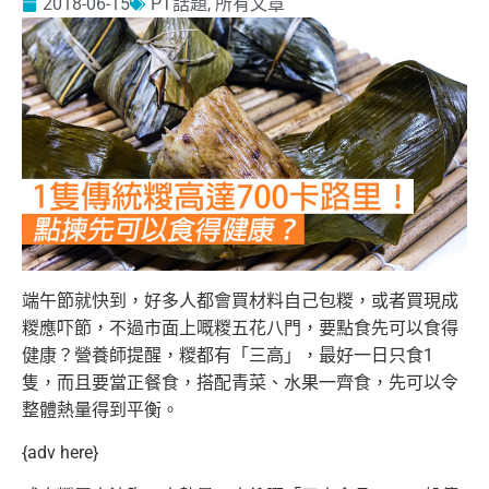
2018-06-15
PT話題
,
所有文章
端午節就快到，好多人都會買材料自己包糉，或者買現成
糉應吓節，不過市面上嘅糉五花八門，要點食先可以食得
健康？營養師提醒，糉都有「三高」，
最好一日只食1
隻，而且要當正餐食，搭配青菜、水果一齊食，先可以令
整體熱量得到平衡。
{adv here}