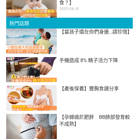
食？】
2025-04-15
熱門話題
【當孩子還在你們身邊…請珍惜】
手機造成 8% 精子活力下降
【產後保養】豐胸食譜分享
【孕婦過於肥胖 BB肺部發育較
不成熟】