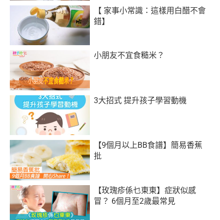
【 家事小常識：這樣用白醋不會
錯】
小朋友不宜食糙米？
3大招式 提升孩子學習動機
【9個月以上BB食譜】簡易香蕉
批
【玫瑰疹係乜東東】症狀似感
冒？ 6個月至2歲最常見