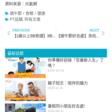
資料來源：元氣網
端午節 / 食糉 / 健康
PT話題
,
所有文章
PREVIOUS
NEXT
【1歲以上BB食譜】BB版蜂蜜千層蛋糕
【端午節好去處】赤柱龍舟錦標賽 + 嘉年華會
最新話題
你準備好迎接「空巢新人生」了
嗎？
2026-03-24
親子短文：陪伴的魔力
2025-11-14
暑假同小朋友好去處!
2025-06-21