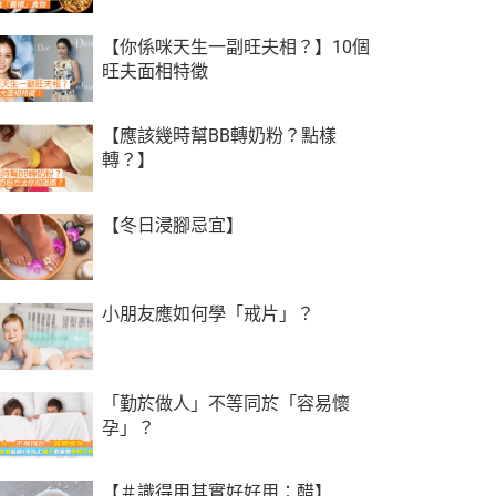
【你係咪天生一副旺夫相？】10個
旺夫面相特徵
【應該幾時幫BB轉奶粉？點樣
轉？】
【冬日浸腳忌宜】
小朋友應如何學「戒片」？
「勤於做人」不等同於「容易懷
孕」？
【‪＃‎識得用其實好好用‬：醋】