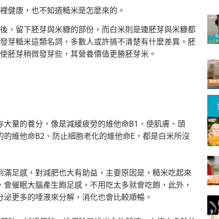
裡健康，也不知道糙米是怎麼來的。
後，留下胚芽與米糠的部份，而白米則是連胚芽與米糠都
發芽糙米這類名詞，多數人或許搞不清楚有什麼差異。胚
使胚芽稍微發芽些，其營養價值更勝胚芽米。
存大量的養分，像是減緩疲勞的維他命B1、使肌膚、頭
的維他命B2、防止細胞老化的維他命E，都是白米所沒
到滿足感，對減肥也大有助益，主要原因是，糙米吃起來
，會催眠大腦產生飽足感，不用吃太多就會吃飽，此外，
分泌更多的唾液來分解，消化也會比較順暢。