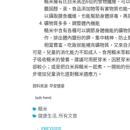
糙米擁有比白米高出6倍的食物纖維，可
膽固醇、汞、食品添加物等有害物質也能
以攝取膳食纖維，也能幫助身體排毒，再
礦物質多多，調整體內機能
糙米中含有各種可以調節身體機能的礦物
作、排出體內鹽份的鉀，集中精神、防止
相當豐富，吃飯就能補充礦物質，又來自
可是，兒童的消化能力不如成人，食用糙米等較
子吸收糙米的營養，建議可用胚芽米，因胚芽米
卻較小；或是把白米與糙米一起煮，一開始的份
步增加兒童消化道對糙米適應力。
資料來源: 早安健康
{adv here}
糙米
健康生活
,
所有文章
PREVIOUS