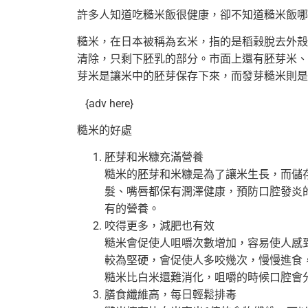
許多人知道吃糙米飯很健康，卻不知道糙米飯哪
糙米，在日本被稱為玄米，指的是稻榖脫去外殼
清除，只剩下胚乳的部分。市面上還有胚芽米、
芽米是讓米中的胚芽保存下來，而發芽糙米則是
{adv here}
糙米的好處
胚芽和米糠充滿營養
糙米的胚芽和米糠是為了讓米生長，而儲
髮、嘴唇都保有潤澤健康，預防口腔發炎的
有的營養。
咬得更多，減肥也有效
糙米會促使人咀嚼次數增加，容易使人感
較為堅硬，會促使人多咬幾次，慢慢進食
糙米比白米還難消化，咀嚼的時候口腔會
膳食纖維高，每日輕鬆排毒