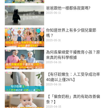
爸爸跟他一樣都係寂寞嗎?
2025-06-11
你知道世界上有多少個兒童節
嗎？
2025-05-31
為何長輩總愛干擾教育小孩？原
來真的有科學根據
2025-04-16
【有仔趁嫩生：人工受孕成功率
40歲以上僅26%】
2025-04-16
【「偏食奶粉」真的有助改善偏
食？】
2025-04-15