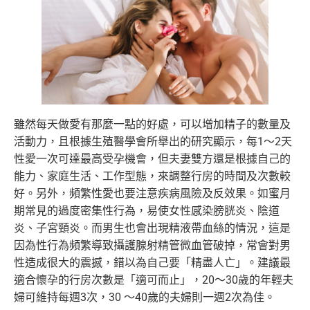
雖然每天做愛有那麼一點的好處，可以增加精子的數量及
活動力，且根據生殖醫學會所舉出的研究顯示，每1～2天
性愛一次可達最高受孕機會，但夫妻雙方還是根據自己的
能力、家庭生活、工作型態，來調整行房的時間及次數較
好。另外，頻繁性愛也要注意疾病風險及反效果。如蜜月
期常見的過度密集性行為，易使女性感染膀胱炎、陰道
炎、子宮頸炎。而男生也會出現精液帶血絲的情況，這是
因為性行為頻繁導致攝護腺射精管微血管破掉，常會對男
性造成很大的震撼，錯以為自己要「精盡人亡」。建議最
適合懷孕的行房次數是「適可而止」，20～30歲的年輕夫
婦可維持每週3次，30 ～40歲的夫婦則一週2次為佳。