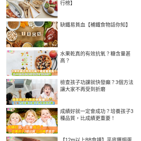
行榜】
缺鐵易貧血【補鐵食物話你知】
水果乾真的有效抗氧？糖含量甚
高？
檢查孩子功課就快發癲？3個方法
讓大家不再受到折磨
成績好就一定會成功？培養孩子3
種品質，比成績更重要！
【12m以上BB食譜】平底鑊焗蛋