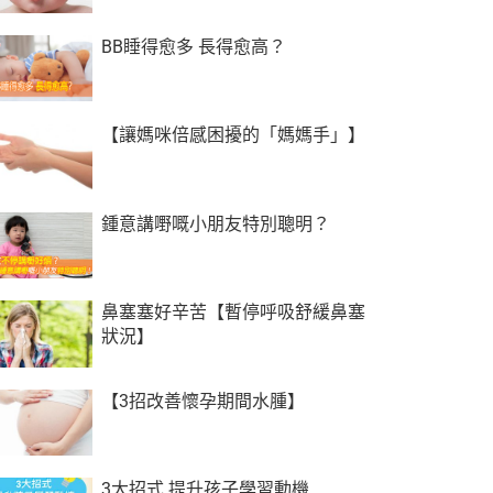
BB睡得愈多 長得愈高？
【讓媽咪倍感困擾的「媽媽手」】
鍾意講嘢嘅小朋友特別聰明？
鼻塞塞好辛苦【暫停呼吸舒緩鼻塞
狀況】
【3招改善懷孕期間水腫】
3大招式 提升孩子學習動機