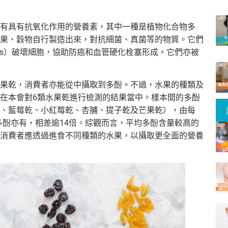
有具有抗氧化作用的營養素，其中一種是植物化合物多
一些由蔬果、穀物自行製造出來，對抗細菌、真菌等的物質。它們
icals）破壞細胞，協助防癌和血管硬化栓塞形成。它們亦被
果乾，消費者亦能從中攝取到多酚。不過，水果的種類及
在本會對6類水果乾進行檢測的結果當中。樣本間的多酚
、藍莓乾、小紅莓乾、杏脯、提子乾及芒果乾），由每
毫克多酚亦有，相差逾14倍。綜觀而言，平均多酚含量較高的
消費者應透過進食不同種類的水果，以攝取更全面的營養