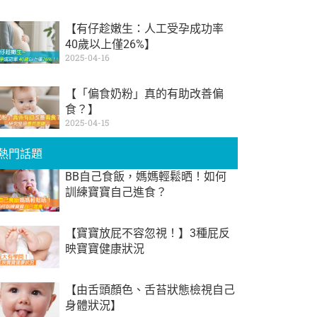
【有仔趁嫩生：人工受孕成功率
40歲以上僅26%】
2025-04-16
【「偏食奶粉」真的有助改善偏
食？】
2025-04-15
熱門話題
BB自己食飯，媽媽輕鬆晒！如何
訓練寶寶自己進食？
【寶寶放屁不容忽視！】3種屁反
映寶寶健康狀況
【由舌頭顏色、舌苔狀態檢視自己
身體狀況】