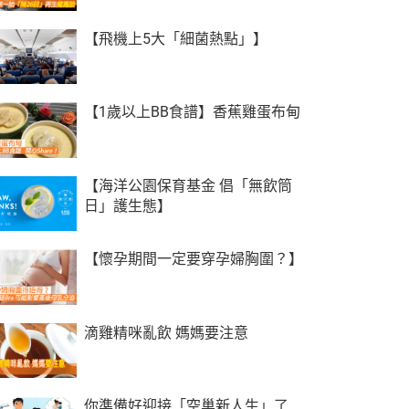
【飛機上5大「細菌熱點」】
【1歲以上BB食譜】香蕉雞蛋布甸
【海洋公園保育基金 倡「無飲筒
日」護生態】
【懷孕期間一定要穿孕婦胸圍？】
滴雞精咪亂飲 媽媽要注意
你準備好迎接「空巢新人生」了