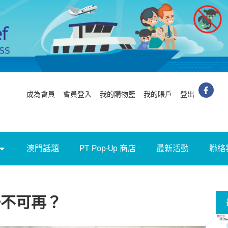
成為會員
會員登入
我的購物籃
我的賬戶
登出
澳門話題
PT Pop-Up 商店
最新活動
聯絡
一不可再？