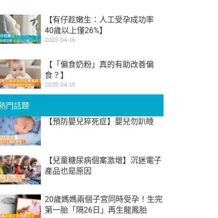
【有仔趁嫩生：人工受孕成功率
40歲以上僅26%】
2025-04-16
【「偏食奶粉」真的有助改善偏
食？】
2025-04-15
熱門話題
【預防嬰兒猝死症】嬰兒勿趴睡
【兒童糖尿病個案激增】沉迷電子
產品也是原因
20歲媽媽兩個子宮同時受孕！生完
第一胎「隔26日」再生龍鳳胎