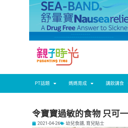
PT話題
媽媽育成
講飲講食
令寶寶過敏的食物 只可
2021-04-26
幼兒食譜
,
育兒貼士