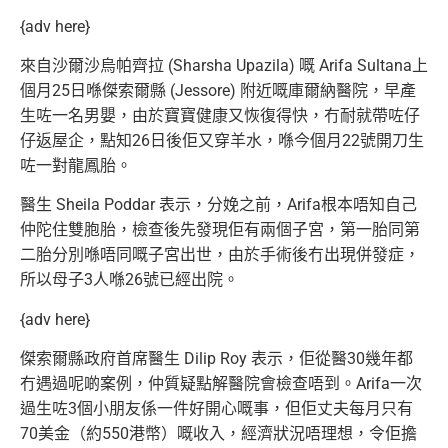
{adv here}
來自沙爾沙烏帕齊拉 (Sharsha Upazila) 嘅 Arifa Sultana上
個月25日喺傑索爾縣 (Jessore) 附近嘅庫爾納醫院，早產
生咗一名男嬰，由於寶寶健康又恢復得快，冇耐就帶咗仔
仔返屋企，點知26日後佢又穿羊水，喺今個月22號開刀生
咗一對龍鳳胎。
醫生 Sheila Poddar 表示，分娩之前，Arifa根本唔知自己
仲陀住雙胞胎，檢查後先發現佢有兩個子宮，第一胎同第
二胎分別喺唔同嘅子宮出世，由於手術後冇出現併發症，
所以母子3人喺26號已經出院。
{adv here}
傑索爾縣政府首席醫生 Dilip Roy 表示，佢從醫30幾年都
冇遇過呢啲案例，仲質疑點解醫院會檢查唔到。Arifa一次
過生咗3個小朋友係一件好開心嘅事，但佢丈夫每月只有
70美金（約550港幣）嘅收入，經濟狀況唔理想，令佢擔