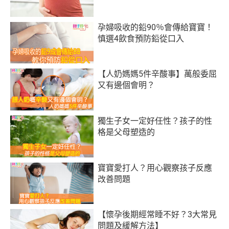
孕婦吸收的鉛90％會傳給寶寶！
慎選4飲食預防鉛從口入
【人奶媽媽5件辛酸事】萬般委屈
又有邊個會明？
獨生子女一定好任性？孩子的性
格是父母塑造的
寶寶愛打人？用心觀察孩子反應
改善問題
【懷孕後期經常睡不好？3大常見
問題及緩解方法】