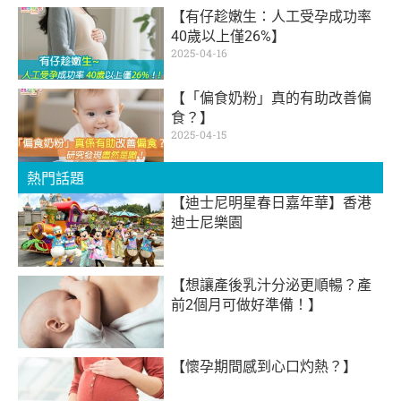
【有仔趁嫩生：人工受孕成功率
40歲以上僅26%】
2025-04-16
【「偏食奶粉」真的有助改善偏
食？】
2025-04-15
熱門話題
【迪士尼明星春日嘉年華】香港
迪士尼樂園
【想讓產後乳汁分泌更順暢？產
前2個月可做好準備！】
【懷孕期間感到心口灼熱？】