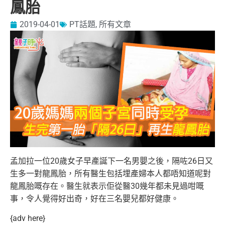
鳳胎
2019-04-01
PT話題
,
所有文章
孟加拉一位20歲女子早產誕下一名男嬰之後，隔咗26日又
生多一對龍鳳胎，所有醫生包括埋產婦本人都唔知道呢對
龍鳳胎嘅存在。醫生就表示佢從醫30幾年都未見過咁嘅
事，令人覺得好出奇，好在三名嬰兒都好健康。
{adv here}