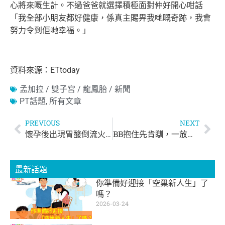
心將來嘅生計。不過爸爸就選擇積極面對仲好開心咁話
「我全部小朋友都好健康，係真主賜畀我哋嘅奇跡，我會
努力令到佢哋幸福。」
資料來源：ETtoday
孟加拉 / 雙子宮 / 龍鳳胎 / 新聞
PT話題
,
所有文章
PREVIOUS
NEXT
懷孕後出現胃酸倒流火燒心？5招幫你舒緩不適！
BB抱住先肯瞓，一放低就醒？父母可以點做？
最新話題
你準備好迎接「空巢新人生」了
嗎？
2026-03-24