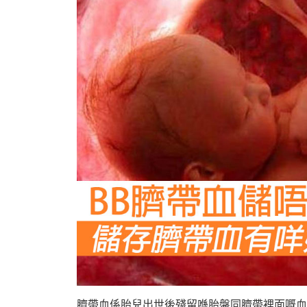
臍帶血係胎兒出世後殘留喺胎盤同臍帶裡面嘅血