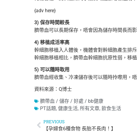
{adv here}
3) 保存時間較長
臍帶血可以長期保存，唔會因為儲存時間長而影
4) 移植成活率高
幹細胞移植入人體後，機體會對幹細胞產生排斥
幹細胞移植相比，臍帶血幹細
胞抗原性弱，移植
5) 可以隨時取用
臍帶血經收集、冷凍儲存後可以隨時拎嚟用，唔
資料來源：Q博士
臍帶血 / 儲存 / 好處 / bb健康
PT話題
,
健康生活
,
所有文章
,
飲食生活
PREVIOUS
【孕婦食6種食物 長胎不長肉！】