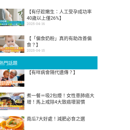
【有仔趁嫩生：人工受孕成功率
40歲以上僅26%】
2025-04-16
【「偏食奶粉」真的有助改善偏
食？】
2025-04-15
熱門話題
【有咩病會隔代遺傳？】
煮一餐＝吸2包煙！女性患肺癌大
增！馬上戒除4大致癌壞習慣
南瓜7大好處！減肥必食之選