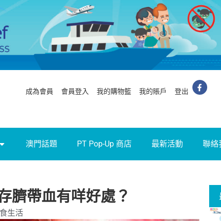
成為會員
會員登入
我的購物籃
我的賬戶
登出
澳門話題
PT Pop-Up 商店
最新活動
聯絡
存臍帶血有咩好處？
食生活