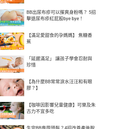
BB出尿布疹可以搽爽身粉嗎？ 5招
擊退尿布疹紅屁股bye bye！
【滿足愛甜食的孕媽媽】 焦糖香
蕉
「延遲滿足」 讓孩子學會忍耐與
珍惜
【為什麼BB常常淚水汪汪和有眼
膠？】
【咖啡因影響兒童健康】可樂及朱
古力不宜多吃
生完BB喪甩頭髮？4招改善產後脫