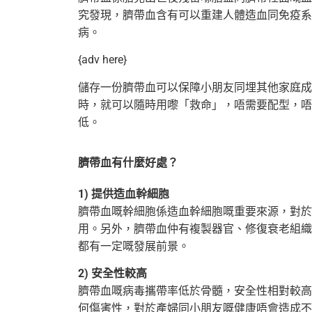
究發現，臍帶血含有可以重建人體造血同免疫系
病。
{adv here}
儲存一份臍帶血可以保障小朋友同埋其他家庭成
時，就可以隨時用嚟「救命」，唔需要配型，
唔
低。
臍帶血有什麼好處？
1) 提供造血幹細胞
臍帶血嘅幹細胞係造血幹細胞嘅重要來源，對於
用。另外，臍帶血仲有複製器官、修復衰老組
織
都有一定嘅發展前景。
2) 安全性較高
臍帶血嘅病毒攜帶率低於骨髓，安全性相對較高
何傷害性，對於產婦同小朋友嘅健康唔會造成不