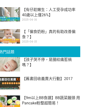
【有仔趁嫩生：人工受孕成功率
40歲以上僅26%】
2025-04-16
【「偏食奶粉」真的有助改善偏
食？】
2025-04-15
熱門話題
【孩子哭不停，是腸絞痛惹禍
嗎？】
【舊書回收義賣大行動】2017
【9m以上BB食譜】BB蔬菜饅頭 用
Pancake粉整超簡易！