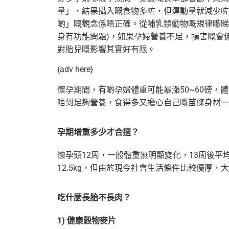
量」，結果攝入嘅食物多咗，但運動量就減少咗
啲」嘅觀念係唔正確。從哺乳類動物嘅規律嚟睇
身有功能問題)，
如果孕婦營養不足，損害嘅會
對胎兒嘅影響其實好有限。
{adv here}
懷孕期間，有啲孕婦體重可能暴漲50~60磅
唔到足夠營養，食得多又擔心自己嘅苗條身材一
孕期增重多少才合適？
懷孕頭12周，一般體重無明顯變化，13周後平
12.5kg，但由於現今社會生活條件比較優厚，
吃什麼長胎不長肉？
1) 健康穀物麥片