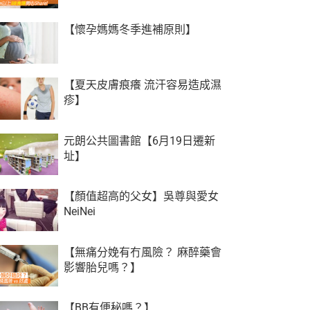
【懷孕媽媽冬季進補原則】
【夏天皮膚痕癢 流汗容易造成濕
疹】
元朗公共圖書館【6月19日遷新
址】
【顏值超高的父女】吳尊與愛女
NeiNei
【無痛分娩有冇風險？ 麻醉藥會
影響胎兒嗎？】
【BB有便秘嗎？】