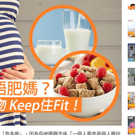
「食多啲」，因為佢哋嘅觀念係「一個人要食兩個人嘅份