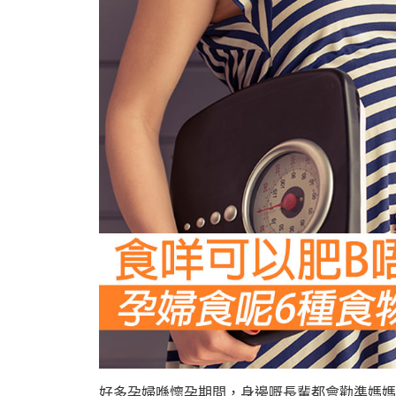
好多孕婦喺懷孕期間，身邊嘅長輩都會勸準媽媽