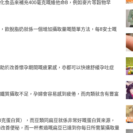
化食品來補充400毫克嘅維他命B，例如麥片等穀物早
，飲脫脂奶就係一個增加攝取量嘅簡單方法，每8安士嘅
助於改善懷孕期間嘅疲累感，亦都可以快速舒緩孕吐症
鐵質攝取不足，孕婦會容易感到疲倦，而肉類就含有豐富
60克蛋白質），而豆類同扁豆就係非常好嘅蛋白質來源，
助改善便秘，而一杯煮過嘅扁豆已達到你每日所需葉攝取量