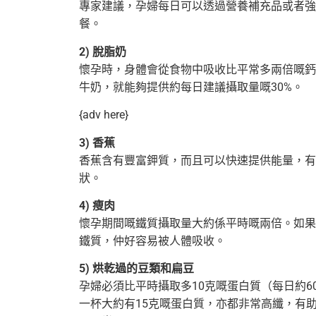
專家建議，孕婦每日可以透過營養補充品或者強
餐。
2) 脫脂奶
懷孕時，身體會從食物中吸收比平常多兩倍嘅鈣
牛奶，就能夠提供約每日建議攝取量嘅30%。
{adv here}
3) 香蕉
香蕉含有豐富鉀質，而且可以快速提供能量，有
狀。
4) 瘦肉
懷孕期間嘅鐵質攝取量大約係平時嘅兩倍。如果
鐵質，仲好容易被人體吸收。
5) 烘乾過的豆類和扁豆
孕婦必須比平時攝取多10克嘅蛋白質（每日約
一杯大約有15克嘅蛋白質，亦都非常高纖，
有