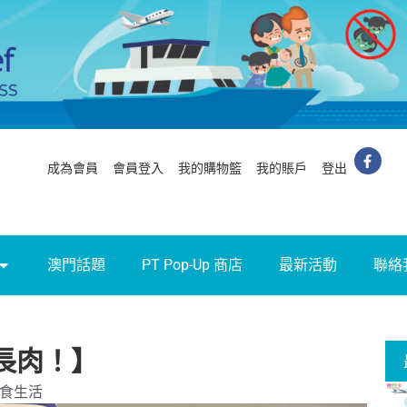
成為會員
會員登入
我的購物籃
我的賬戶
登出
澳門話題
PT Pop-Up 商店
最新活動
聯絡
長肉！】
食生活