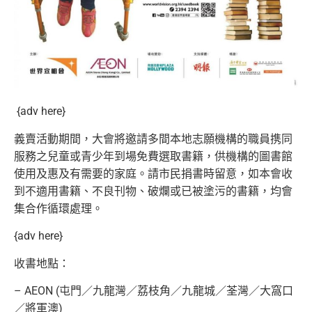
{adv here}
義賣活動期間，
大會將邀請多間本地志願機構的職員携同
服務之兒童或青少年到場免
費選取書籍，供機構的圖書館
使用及惠及有需要的家庭。
請市民捐書時留意，如本會收
到不適用書籍、不良刊物、
破爛或已被塗污的書籍，均會
集合作循環處理。
{adv here}
收書地點：
– AEON (屯門／九龍灣／荔枝角／九龍城／荃灣／大窩口
／將軍澳)