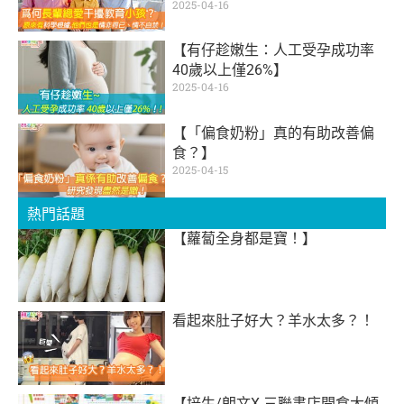
2025-04-16
【有仔趁嫩生：人工受孕成功率
40歲以上僅26%】
2025-04-16
【「偏食奶粉」真的有助改善偏
食？】
2025-04-15
熱門話題
【蘿蔔全身都是寶！】
看起來肚子好大？羊水太多？！
【培生/朗文X 三聯書店開倉大傾