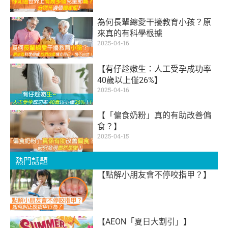
為何長輩總愛干擾教育小孩？原
來真的有科學根據
2025-04-16
【有仔趁嫩生：人工受孕成功率
40歲以上僅26%】
2025-04-16
【「偏食奶粉」真的有助改善偏
食？】
2025-04-15
熱門話題
【點解小朋友會不停咬指甲？】
【AEON「夏日大割引」】