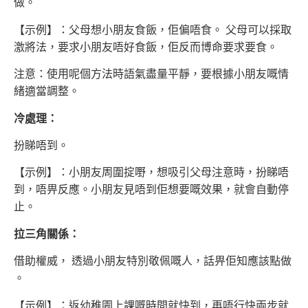
做。
【示例】：父母想小朋友食飯，佢偏唔食。 父母可以採取
激將法，要求小朋友唔好食飯，佢反而博命要求要食。
注意：使用呢個方法時語氣盡量平靜，要根據小朋友嘅情
緒適當調整。
冷處理：
扮睇唔到。
【示例】：小朋友周圍掟嘢，想吸引父母注意時，扮睇唔
到，唔畀反應。小朋友見唔到佢想要嘅效果，就會自動停
止。
拉三角關係：
借助權威， 透過小朋友特別敬佩嘅人，話畀佢知應該點做
。
【示例】：返幼稚園上課嘅時間就快到，再唔行快兩步就