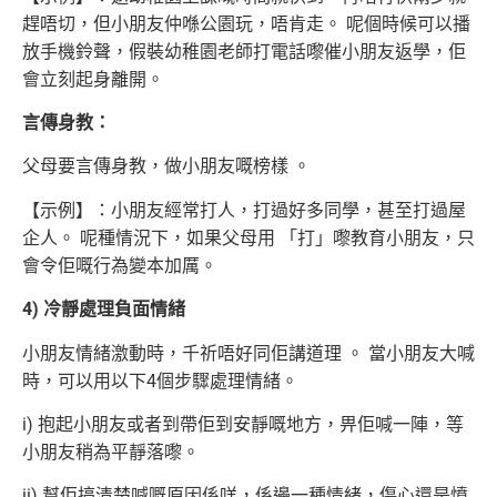
趕唔切，但小朋友仲喺公園玩，唔肯走。 呢個時候可以播
放手機鈴聲，假裝幼稚園老師打電話嚟催小朋友返學，
佢
會立刻起身離開。
言傳身教：
父母要言傳身教，做小朋友嘅榜樣 。
【示例】：小朋友經常打人，打過好多同學，甚至打過屋
企人。 呢種情況下，如果父母用 「打」嚟教育小朋友，只
會令佢嘅行為變本加厲。
4) 冷靜處理負面情緒
小朋友情緒激動時，千祈唔好同佢講道理 。 當小朋友大喊
時，可以用以下4個步驟處理情緒。
i) 抱起小朋友或者到帶佢到安靜嘅地方，畀佢喊一陣，等
小朋友稍為平靜落嚟。
ii) 幫佢搞清楚喊嘅原因係咩，係邊一種情緒，傷心還是憤