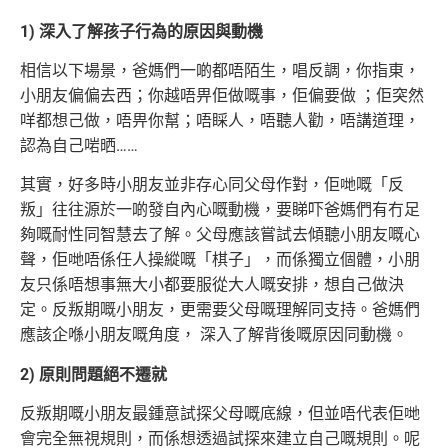
1) 深入了解孩子行為的原因與動機
相信以下場景，爸媽們一啲都唔陌生，唱反調，你指東，
小朋友偏偏去西；你越唔畀佢做嘅事，佢偏要做 ；佢突然
咩都想己做，唔畀你幫
；唔睬人，唔聽人勸，唔講道理，
認為自己啱晒……
其實，好多時小朋友並非存心同父母作對，佢哋嘅「反
叛」往往源於一啲發自內心嘅動機，要睇吓爸媽們有冇足
夠嘅耐性同智慧去了解。
父母應該嘗試去傾聽小朋友嘅心
聲，佢哋唔係任人操縱嘅「棋子」，而係獨立個體，小朋
友只係唔想事無大小都要服從大人嘅安排，想自己做決
定。
反叛期嘅小朋友，更需要父母嘅理解同支持。爸媽們
應該企喺小朋友嘅角度， 深入了解背後嘅原因同動機。
2) 原則問題絕不遷就
反叛期嘅小朋友最鍾意試探父母嘅底線，但並唔代表佢哋
會完全無視規則，而係想透過試探來建立自己嘅規則。呢