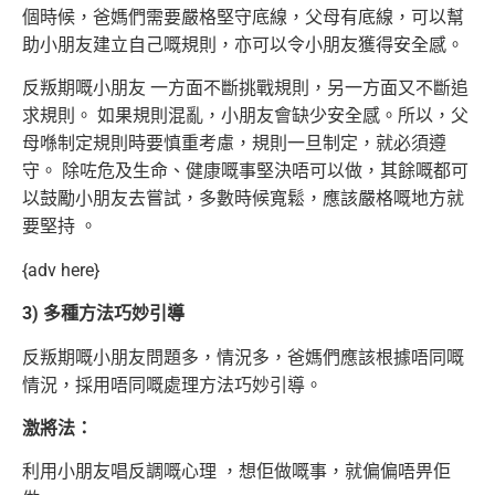
個時候，爸媽們需要嚴格
堅守底線，父母有底線，可以幫
助小朋友建立自己嘅規則，亦可以令小朋友獲得安全感。
反叛期嘅小朋友 一方面不斷挑戰規則，另一方面又不斷追
求規則。 如果規則混亂，小朋友會缺少安全感。所以，父
母喺制定規則時要慎重考慮，
規則一旦制定，就必須遵
守。 除咗危及生命、健康嘅事堅決唔可以做，其餘嘅都可
以鼓勵小朋友去嘗試，多數時候寬鬆，應該嚴格嘅地方就
要堅持 。
{adv here}
3) 多種方法巧妙引導
反叛期嘅小朋友問題多，情況多，爸媽們應該根據唔同嘅
情況，採用唔同嘅處理方法巧妙引導。
激將法：
利用小朋友唱反調嘅心理 ，想佢做嘅事，就偏偏唔畀佢