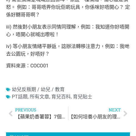
怒。 例如：哥哥唔畀你玩佢啲玩具，你係咪好唔開心？ 定
係好嬲哥哥啊？
iii) 然後對小朋友表示同情同理解，例如：我知道你好唔開
心，唔開心就喊出嚟啦！
iv) 等小朋友情緒平靜返，諗辦法轉移注意力，例如：我哋
去公園玩，好唔好？
資料來源：COCO01
幼兒反叛期 / 幼兒 / 教育
PT話題
,
所有文章
,
育兒百科
,
育兒貼士
PREVIOUS
NEXT
【蘋果奶香薯蓉】7個月以上 BB食譜
【如何培養小朋友的理財觀念？】