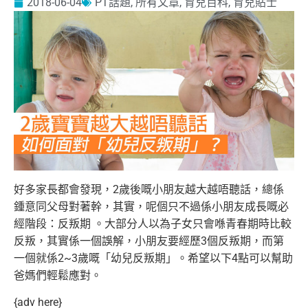
2018-06-04
PT話題
,
所有文章
,
育兒百科
,
育兒貼士
好多家長都會發現，2歲後嘅小朋友越大越唔聽話，總係
鍾意同父母對著幹，其實，呢個只不過係小朋友成長嘅必
經階段：反叛期 。大部分人以為
子女只會喺青春期時比較
反叛，其實係一個誤解，小朋友要經歷3個反叛期，而第
一個就係2~3歲嘅「幼兒反叛期」。希望以下4點可以幫助
爸媽們輕鬆應對。
{adv here}