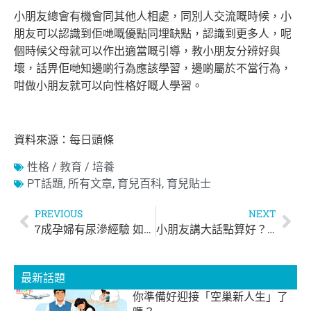
小朋友總會有機會同其他人相處，同別人交流嘅時候，小
朋友可以認識到佢哋嘅優點同埋缺點，認識到更多人，呢
個時候父母就可以作出適當嘅引導，教小朋友分辨好與
壞，話畀佢哋知邊啲行為應該學習，邊啲屬於不當行為，
咁做小朋友就可以向性格好嘅人學習。
資料來源：每日頭條
性格 / 教育 / 培養
PT話題
,
所有文章
,
育兒百科
,
育兒貼士
PREVIOUS
NEXT
7成孕婦有尿滲經驗 如何預防產後尿滲？
小朋友講大話點算好？溝通最重要 切勿「喊打喊殺」
最新話題
你準備好迎接「空巢新人生」了