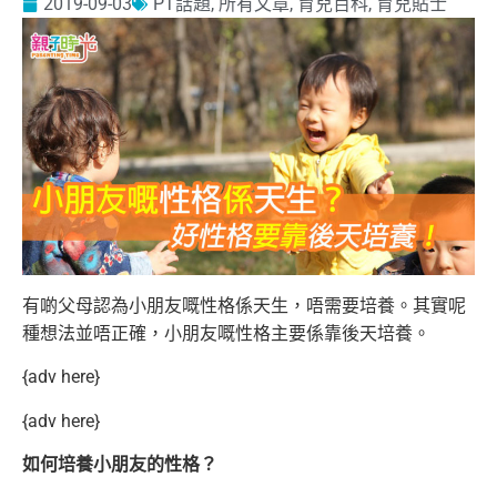
2019-09-03
PT話題
,
所有文章
,
育兒百科
,
育兒貼士
有啲父母認為小朋友嘅性格係天生，唔需要培養。其實呢
種想法並唔正確，小朋友嘅性格主要係靠後天培養。
{adv here}
{adv here}
如何培養小朋友的性格？