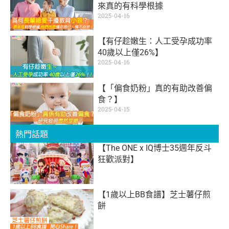
來真的有科學根據
2025-04-16
【有仔趁嫩生：人工受孕成功率
40歲以上僅26%】
2025-04-16
【「偏食奶粉」真的有助改善偏
食？】
2025-04-15
熱門話題
【The ONE x IQ博士35週年反斗
狂歡派對】
【1歲以上BB食譜】芝士薯仔煎
餅