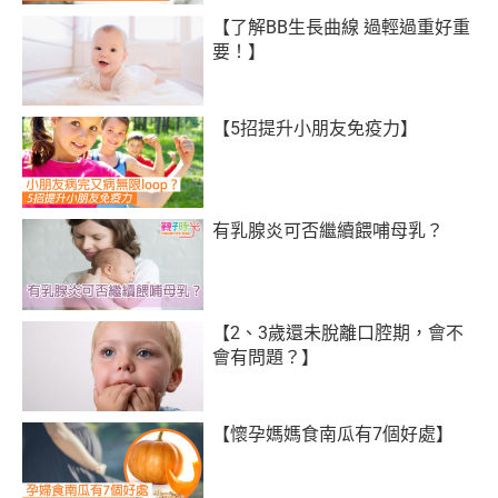
【了解BB生長曲線 過輕過重好重
要！】
【5招提升小朋友免疫力】
有乳腺炎可否繼續餵哺母乳？
【2、3歲還未脫離口腔期，會不
會有問題？】
【懷孕媽媽食南瓜有7個好處】