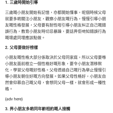
1. 三歲時開始引導
三歲嘅小朋友開始有記憶，亦都開始懂事，呢個時候父母
就要多啲關注小朋友，觀察小朋友嘅行為，慢慢引導小朋
友嘅性格發展，父母要有耐性咁引導小朋友糾正自己嘅錯
誤行為，教育小朋友時切忌暴躁，要話畀佢哋知錯誤行為
嘅壞處同埋應該點做。
2. 父母要做好榜樣
小朋友嘅性格大部分係取決於父母同家庭，所以父母要喺
小朋友面前樹立一個性格好嘅形象，要令小朋友潛移默
化，學習父母嘅好性格。父母透過自己嘅行為舉止慢慢引
導小朋友朝住好嘅方向發展。如果父母性格好，小朋友自
然會仰慕自己嘅父母，會想同父母一樣，就會形成一種性
格。
{adv here}
3. 畀小朋友多啲同年齡相約嘅人接觸