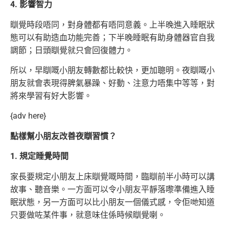
4. 影響智力
瞓覺時段唔同，對身體都有唔同意義。上半晚進入睡眠狀
態可以有助造血功能完善；下半晚睡眠有助身體器官自我
調節；日頭瞓覺就只會回復體力。
所以，早瞓嘅小朋友轉數都比較快，更加聰明。夜瞓嘅小
朋友就會表現得脾氣暴躁、好動、注意力唔集中等等，對
將來學習有好大影響。
{adv here}
點樣幫小朋友改善夜瞓習慣？
1. 規定睡覺時間
家長要規定小朋友上床瞓覺嘅時間，臨瞓前半小時可以講
故事、聽音樂。一方面可以令小朋友平靜落嚟準備進入睡
眠狀態，另一方面可以比小朋友一個儀式感，令佢哋知道
只要做咗某件事，就意味住係時候瞓覺喇。