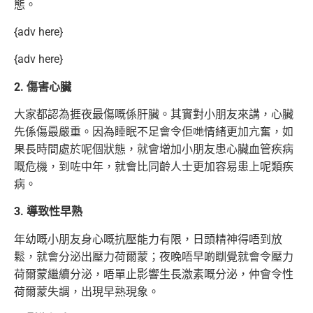
態。
{adv here}
{adv here}
2. 傷害心臟
大家都認為捱夜最傷嘅係肝臟。其實對小朋友來講，心臟
先係傷最嚴重。因為睡眠不足會令佢哋情緒更加亢奮，如
果長時間處於呢個狀態，就會增加小朋友患心臟血管疾病
嘅危機，到咗中年，就會比同齡人士更加容易患上呢類疾
病。
3. 導致性早熟
年幼嘅小朋友身心嘅抗壓能力有限，日頭精神得唔到放
鬆，就會分泌出壓力荷爾蒙；夜晚唔早啲瞓覺就會令壓力
荷爾蒙繼續分泌，唔單止影響生長激素嘅分泌，仲會令性
荷爾蒙失調，出現早熟現象。