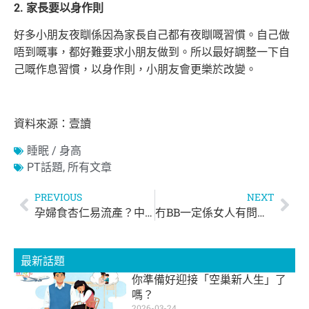
2. 家長要以身作則
好多小朋友夜瞓係因為家長自己都有夜瞓嘅習慣。自己做
唔到嘅事，都好難要求小朋友做到。所以最好調整一下自
己嘅作息習慣，以身作則，小朋友會更樂於改變。
資料來源：壹讀
睡眠 / 身高
PT話題
,
所有文章
PREVIOUS
NEXT
孕婦食杏仁易流產？中醫師：一日勿食超過5g
冇BB一定係女人有問題？3個壞習慣影響精子質素！
最新話題
你準備好迎接「空巢新人生」了
嗎？
2026-03-24