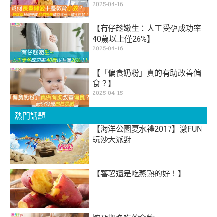
2025-04-16
【有仔趁嫩生：人工受孕成功率
40歲以上僅26%】
2025-04-16
【「偏食奶粉」真的有助改善偏
食？】
2025-04-15
熱門話題
【海洋公園夏水禮2017】激FUN
玩沙大派對
【蕃薯還是吃蒸熟的好！】