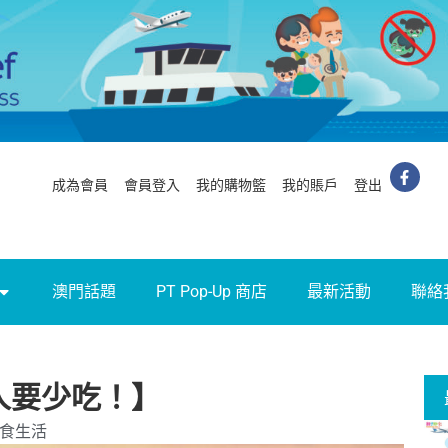
成為會員
會員登入
我的購物籃
我的賬戶
登出
澳門話題
PT Pop-Up 商店
最新活動
聯絡
人要少吃！】
食生活