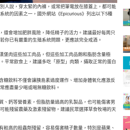
別人說，
穿太緊的內褲，或常把筆電放在膝蓋上，都可能
系統的因素之一，國外網站《
Epicurious》列出以下5種
，
還會增加肥胖風險，降低精子的活力。建議最好每周只
若你已有嚴重的生殖系統問題，
更應該完全戒酒。
漢堡肉這些加工肉品，但這些加工肉品飽和脂肪含量極
。平常飲食上，
建議多吃「原型」肉類，攝取正常的蛋白
含糖飲料不僅會讓胰島素過度運作、增加身體氧化應激反
常應盡量少喝或喝無糖飲料。
白質、鈣等營養素，
但脂肪量過高的乳製品，也可能傷害男
可能殘留農藥及激素殘留物，
建議民眾選擇草食牧場的天
有較高的殺蟲劑殘留，容易傷害精子數量，特別是蘋果、