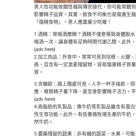
男人性功能攸關性福與傳宗接代，你可能常聽到
影響精子品質。
其實，飲食不均衡也是傷害生殖
「傷精食物」，
男人應盡量少吃喔！
1.酒精：常喝酒應酬？酒精不僅會導致身體脫水
喝酒一次，
讓身體有足夠時間代謝乙醇。此外，
{adv here}
2.加工肉品：外食中，常常可見到培根、火腿、
高，
且含有一定激素殘留物，容易傷害精子質量
質。
3.含糖飲：路上隨處可見，人手一杯手搖飲，
但
應，
導致精子量下降，甚至會影響精子活力。
平
{adv here}
4.高脂肪的乳製品：像牛奶等乳製品雖含有蛋
性生育功能。此外，
有些養殖牧場生產的牛奶，
然牛奶。
5.農藥殘留的蔬果：非有機的蔬菜、水果，
可能