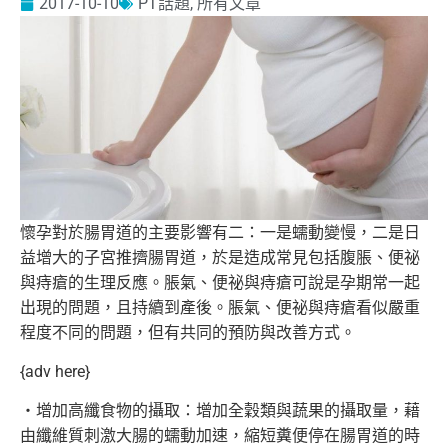
2017-10-10
PT話題
,
所有文章
懷孕對於腸胃道的主要影響有二：一是蠕動變慢，
二是日
益增大的子宮推擠腸胃道，於是造成常見包括腹脹、
便祕
與痔瘡的生理反應。脹氣、
便祕與痔瘡可說是孕期常一起
出現的問題，且持續到產後。脹氣、
便祕與痔瘡看似嚴重
程度不同的問題，但有共同的預防與改善方式。
{adv here}
‧增加高纖食物的攝取：增加全穀類與蔬果的攝取量，
藉
由纖維質刺激大腸的蠕動加速，縮短糞便停在腸胃道的時