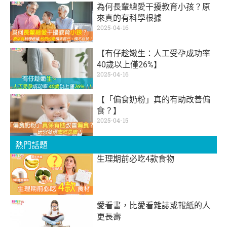
為何長輩總愛干擾教育小孩？原
來真的有科學根據
2025-04-16
【有仔趁嫩生：人工受孕成功率
40歲以上僅26%】
2025-04-16
【「偏食奶粉」真的有助改善偏
食？】
2025-04-15
熱門話題
生理期前必吃4款食物
愛看書，比愛看雜誌或報紙的人
更長壽