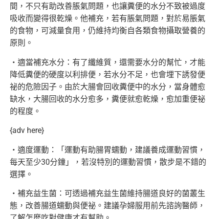
間，
不只有助改善脹氣問題，
也讓糞便的水分不致被過度
吸收而變得很乾燥。他補充，
若有脹氣問題，對於易脹氣
的食物，可減量食用，
仍維持均衡自各類食物攝取營養的
原則。
‧適當補充水分：有了纖維質，還需要水分的幫忙，
才能
降低糞便的硬度以利排便，若水分不足，
也會埋下誘發便
祕的危險因子。由於大腸會回收糞便中的水分，
當身體愈
缺水，大腸回收的水分愈多，糞便就愈乾燥，
愈加重便祕
的程度。
{adv here}
‧適度運動：「運動有助腸胃蠕動，建議養成運動習慣，
每天至少30分鐘」，若沒特別的運動習慣，散步是不錯的
選擇。
‧補充益生菌：可透過補充益生菌維持腸道良好的菌叢生
態，
改善腸道蠕動與便祕。建議孕婦服用前先諮詢醫師，
了解怎麼吃對健康才有幫助。