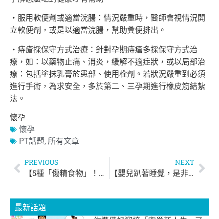
‧服用軟便劑或適當浣腸：情況嚴重時，醫師會視情況開
立軟便劑，
或是以適當浣腸，幫助糞便排出。
‧痔瘡採保守方式治療：針對孕期痔瘡多採保守方式治
療，如：
以藥物止痛、消炎，緩解不適症狀，或以局部治
療：
包括塗抹乳膏於患部、使用栓劑。若狀況嚴重到必須
進行手術，
為求安全，多於第二、三孕期進行橡皮筋結紮
法。
懷孕
懷孕
PT話題
,
所有文章
PREVIOUS
NEXT
【5種「傷精食物」！男人要少吃！】
【嬰兒趴著睡覺，是非常危險!!】
最新話題