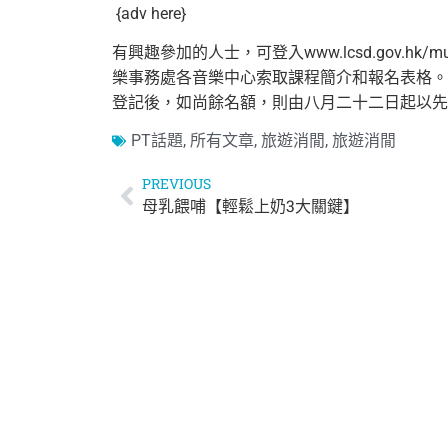
{adv here}
有興趣參加的人士，可登入
www.lcsd.gov.hk/
mu
樂事務處各音樂中心索取課程簡介和
報名表格。
登記後，如尚餘名額，
則由八月二十二日起以先
PT話題
,
所有文章
,
旅遊消閒
,
旅遊消閒
PREVIOUS
母乳餵哺【輕鬆上奶3大關鍵】