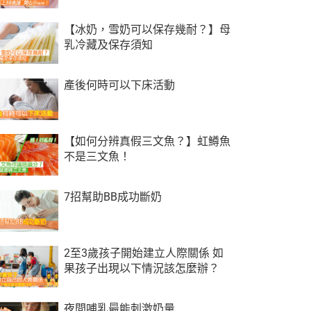
【冰奶，雪奶可以保存幾耐？】母
乳冷藏及保存須知
產後何時可以下床活動
【如何分辨真假三文魚？】虹鱒魚
不是三文魚！
7招幫助BB成功斷奶
2至3歲孩子開始建立人際關係 如
果孩子出現以下情況該怎麼辦？
夜間哺乳最能刺激奶量