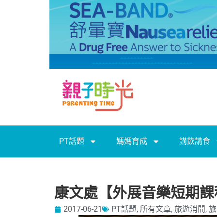
PT話題
媽媽育成
講飲講食
康文處【外展音樂短期課
2017-06-21
PT話題
,
所有文章
,
旅遊消閒
,
旅