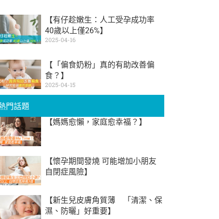
【有仔趁嫩生：人工受孕成功率
40歲以上僅26%】
2025-04-16
【「偏食奶粉」真的有助改善偏
食？】
2025-04-15
熱門話題
【媽媽愈懶，家庭愈幸福？】
【懷孕期間發燒 可能增加小朋友
自閉症風險】
【新生兒皮膚角質薄 「清潔、保
濕、防曬」好重要】