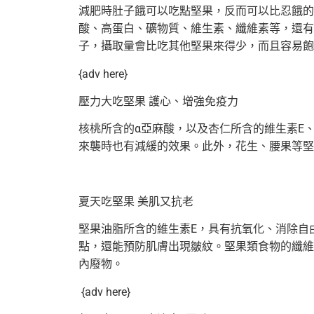
減肥時肚子餓可以吃點堅果，反而可以比忍餓的
酸、高蛋白、礦物質、
維生素、纖維素等，還有
子，攝取量會比吃其他堅果來得少，
而且容易飽
{adv here}
壓力大吃堅果 護心、增強免疫力
核桃所含的α亞麻酸，以及杏仁所含的維生素E、
來襲時也有減緩的效果。此外，花生、
腰果等堅
夏天吃堅果 美肌又抗老
堅果油脂所含的維生素E，具有抗氧化、消除自
點，
還能預防肌膚出現皺紋。堅果類食物的纖維
內廢物。
{adv here}