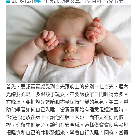
2016-12-16
PT話題
,
所有文章
,
育兒百科
,
育兒貼士
首先，要讓寶寶感受到白天跟晚上的分別。在白天，
屋內
光線要充足，多跟孩子玩耍，不要讓孩子日間睡得太多。
在晚上，要把燈光調暗和盡量保持平靜的氣氛。第二，
幫
助他學習如何自己入睡。當寶寶開始有睡意但還清醒時，
你便把他放在牀上，讓他在牀上入睡，而不是在你的懷
裡。
你留在他身旁，讓他有安全感。
這樣做寶寶便容易地
把睡覺和自己的牀聯繫起來，學會自行入睡。
同樣，當寶