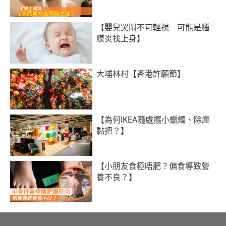
【嬰兒哭鬧不可輕視 可能是腦
膜炎找上身】
大埔林村【香港許願節】
【為何IKEA隨處擺小蠟燭、除塵
黏把？】
【小朋友食極唔肥？偏食導致營
養不良？】