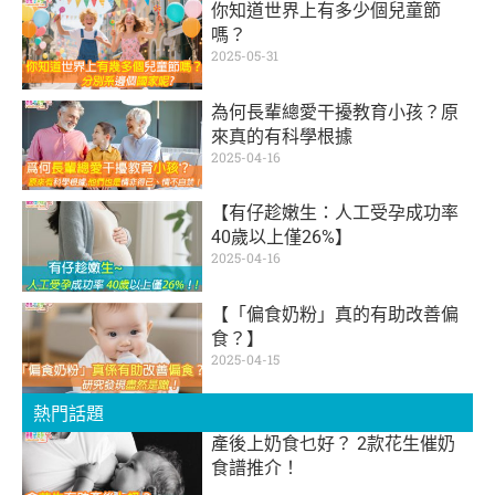
你知道世界上有多少個兒童節
嗎？
2025-05-31
為何長輩總愛干擾教育小孩？原
來真的有科學根據
2025-04-16
【有仔趁嫩生：人工受孕成功率
40歲以上僅26%】
2025-04-16
【「偏食奶粉」真的有助改善偏
食？】
2025-04-15
熱門話題
產後上奶食乜好？ 2款花生催奶
食譜推介！