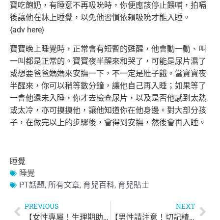
寶吃飽奶，有睡意不再吸吮時，你便應該停止餵哺，
拍嗝
後讓他在牀上睡覺，以免他習慣依賴吸吮才能入睡。
{adv here}
寶寶晚上睡覺時，正常會有短暫的甦醒，他會動一動、
叫
一叫都是正常的。寶寶夜半醒來和哭了，
可能是尿片濕了
或想要爸爸媽媽來安撫一下，不一定是肚子餓。
當寶寶夜
半醒來，你可以稍等數分鐘，讓他自己再入睡；
如果等了
一會他還未入睡，你才去檢查尿片，
以及是否他感到太熱
或太冷，亦可摸摸他，讓他知道你在他身邊。
對大部分孩
子，在做完以上的步驟後，會得到安撫，然後會再入睡。
睡覺
睡覺
PT話題
,
所有文章
,
育兒百科
,
育兒貼士
PREVIOUS
NEXT
【女性專屬！生理期助眠3食物】
【男性請注意！切記精子怕高溫】