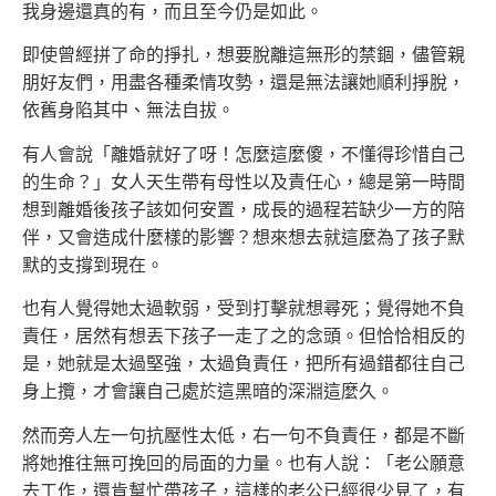
我身邊還真的有，而且至今仍是如此。
即使曾經拼了命的掙扎，想要脫離這無形的禁錮，儘管親
朋好友們，用盡各種柔情攻勢，還是無法讓她順利掙脫，
依舊身陷其中、無法自拔。
有人會說「離婚就好了呀！怎麼這麼傻，不懂得珍惜自己
的生命？」女人天生帶有母性以及責任心，總是第一時間
想到離婚後孩子該如何安置，成長的過程若缺少一方的陪
伴，又會造成什麼樣的影響？想來想去就這麼為了孩子默
默的支撐到現在。
也有人覺得她太過軟弱，受到打擊就想尋死；覺得她不負
責任，居然有想丟下孩子一走了之的念頭。但恰恰相反的
是，她就是太過堅強，太過負責任，把所有過錯都往自己
身上攬，才會讓自己處於這黑暗的深淵這麼久。
然而旁人左一句抗壓性太低，右一句不負責任，都是不斷
將她推往無可挽回的局面的力量。也有人說：「老公願意
去工作，還肯幫忙帶孩子，這樣的老公已經很少見了，有