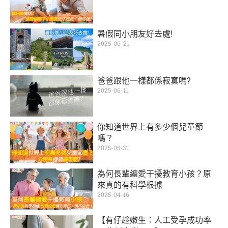
暑假同小朋友好去處!
2025-06-21
爸爸跟他一樣都係寂寞嗎?
2025-06-11
你知道世界上有多少個兒童節
嗎？
2025-05-31
為何長輩總愛干擾教育小孩？原
來真的有科學根據
2025-04-16
【有仔趁嫩生：人工受孕成功率