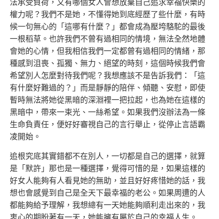
法承受負荷，又有哪個女人會想放棄自己追求幸福快樂的
權力呢？我們不是她，不懂得她到底經歷了些什麼，有時
候一句無心的「這哪有什麼？」都會成為壓垮駱駝的最後
一根稻草。也許我們不曾有過相同的情境，無法全然地體
會她的心情，但我相信我們一定都曾有過相同的情緒，那
種感到沮喪、孤獨、無力、絕望的時刻，這個時候我們會
希望別人怎麼對待我們呢？我想應該不是告訴我們：「這
有什麼好難過的？」而是靜靜的陪伴、傾聽、安慰，即使
暫時無法將她從黑暗的深淵裡一把拉起，也為她在這樣的
黑暗中，帶來一束光、一絲希望。如果我們沒辦法為一條
生命負責任，便好好審視自己的言行舉止，從停止言語霸
凌開始。
追根究底其實錯都不在別人，一切都是自己的選擇，就算
是「默許」那也是一種選擇，覺得可惜的是，如果這樣的
好女人能夠有人看見她的無助，並且好好疼惜她的話，我
想也會感覺到自己是全天下最幸福的老公。如果周遭的人
都能夠給予理解，我想總有一天她能夠順利走出來的，我
衷心的期盼著有一天，她能擁有屬於自己的幸福人生。