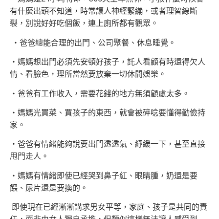
有什麼出頭不知道，時常讓人神經緊繃，或者理智線斷
裂，別說好好吃個飯，連上廁所都有觀眾。
‧爸爸總能合理的出門、公司聚餐、休息睡覺。
‧媽媽想出門必須先安頓好孩子，託人看顧有時還得欠人
情、看臉色，理所當然要放棄一切休閒娛樂。
‧爸爸有工作收入，需要花錢的地方無須顧慮太多。
‧媽媽光買菜、買孩子的東西，就會被碎唸要懂得勤儉持
家。
‧爸爸有情緒能夠說要出門透透氣、紓緩一下，甚至直接
甩門走人。
‧媽媽有情緒即使已經哭到鼻子紅、眼睛腫，奶還是要
餵、尿片還是要換的。
即使現在已經漸漸講求男女平等，家庭、孩子是共同的責