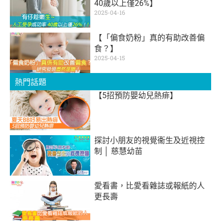
40歲以上僅26%】
2025-04-16
【「偏食奶粉」真的有助改善偏
食？】
2025-04-15
熱門話題
【5招預防嬰幼兒熱痱】
探討小朋友的視覺衞生及近視控
制 │ 慈慧幼苗
愛看書，比愛看雜誌或報紙的人
更長壽