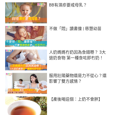
BB有濕疹要戒母乳？
不做「悶」讀書僮 | 慈慧幼苗
人奶媽媽冇奶因為食錯嘢？ 3大
退奶食物 第一種食咗即冇奶！
服用壯陽藥物還是力不從心？還
影響了雙方感情？
【產後喝這個：上奶不會胖】