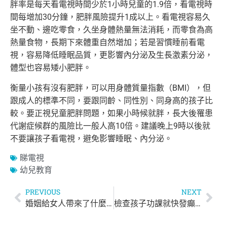
胖率是每天看電視時間少於1小時兒童的1.9倍，看電視時
間每增加30分鐘，肥胖風險提升1成以上。看電視容易久
坐不動、邊吃零食，久坐身體熱量無法消耗，而零食為高
熱量食物，長期下來體重自然增加；若是習慣睡前看電
視，容易降低睡眠品質，更影響內分泌及生長激素分泌，
體型也容易矮小肥胖。
衡量小孩有沒有肥胖，可以用身體質量指數（BMI），但
跟成人的標準不同，要跟同齡、同性別、同身高的孩子比
較。要正視兒童肥胖問題，如果小時候就胖，長大後罹患
代謝症候群的風險比一般人高10倍。建議晚上9時以後就
不要讓孩子看電視，避免影響睡眠、內分泌。
睇電視
幼兒教育
PREVIOUS
NEXT
婚姻給女人帶來了什麼？結婚生子後的妳，現在又過得怎樣？
檢查孩子功課就快發癲？3個方法讓大家不再受到折磨