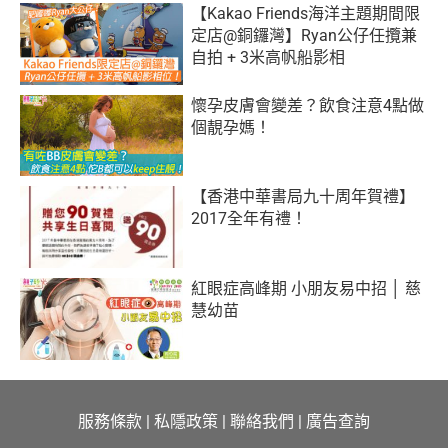
【Kakao Friends海洋主題期間限
定店@銅鑼灣】Ryan公仔任攬兼
自拍 + 3米高帆船影相
懷孕皮膚會變差？飲食注意4點做
個靚孕媽！
【香港中華書局九十周年賀禮】
2017全年有禮！
紅眼症高峰期 小朋友易中招 │ 慈
慧幼苗
服務條款
|
私隱政策
|
聯絡我們
|
廣告查詢