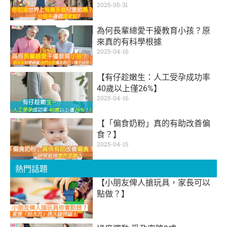
2025-05-31
為何長輩總愛干擾教育小孩？原
來真的有科學根據
2025-04-16
【有仔趁嫩生：人工受孕成功率
40歲以上僅26%】
2025-04-16
【「偏食奶粉」真的有助改善偏
食？】
2025-04-15
熱門話題
【小朋友俾人搶玩具，家長可以
點做？】