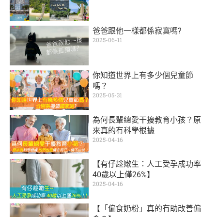
爸爸跟他一樣都係寂寞嗎?
2025-06-11
你知道世界上有多少個兒童節
嗎？
2025-05-31
為何長輩總愛干擾教育小孩？原
來真的有科學根據
2025-04-16
【有仔趁嫩生：人工受孕成功率
40歲以上僅26%】
2025-04-16
【「偏食奶粉」真的有助改善偏