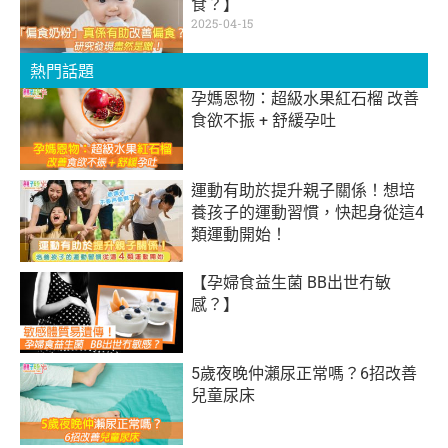
食？】
2025-04-15
熱門話題
孕媽恩物：超級水果紅石榴 改善
食欲不振 + 舒緩孕吐
運動有助於提升親子關係！想培
養孩子的運動習慣，快起身從這4
類運動開始！
【孕婦食益生菌 BB出世冇敏
感？】
5歲夜晚仲瀨尿正常嗎？6招改善
兒童尿床