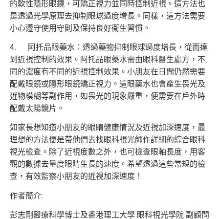
的軟性隱形眼鏡，可矯正視力並同時控制近視。這方法也
是透過光學原理去抑制眼球過度增長。同樣，這方法需要
小心遵守使用守則及保持良好衞生習慣。
4. 阿托品眼藥水：透過藥物抑制眼球過度增長，從而達
到近視控制的效果。阿托品眼藥水需由眼科醫生處方，不
同的濃度有不同的近視控制效果。小朋友在日間仍然需要
配戴眼鏡或隱形眼鏡矯正視力。這眼藥水也會產生畏光及
近物模糊等副作用，如畏光的現象嚴重，便需要在戶外時
配戴太陽鏡片。
如家長想知道小朋友的眼睛健康情況及近視加深速度，最
理想的方法便是帶他們去找眼科視光師作詳細的綜合眼科
視光檢查。除了近視度數之外，也可檢查眼軸長度，用客
觀的數據去量度眼睛生長的速度。希望透過這些常規的檢
查，有效監察小朋友的近視加深速度！
作者簡介:
彭志剛醫療科學博士及香港理工大學 眼科視光學院 副顧問