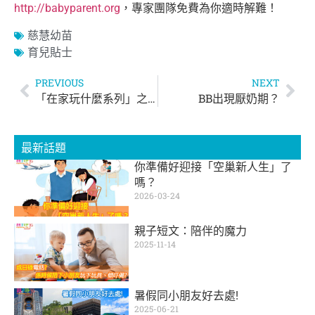
http://babyparent.org
，專家團隊免費為你適時解難！
慈慧幼苗
育兒貼士
PREVIOUS
NEXT
「在家玩什麼系列」之玩樽蓋 │ 慈慧幼苗
BB出現厭奶期？
最新話題
你準備好迎接「空巢新人生」了
嗎？
2026-03-24
親子短文：陪伴的魔力
2025-11-14
暑假同小朋友好去處!
2025-06-21