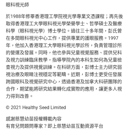
眼科視光師
於1988年修畢香港理工學院視光學專業文憑課程；再先後
取得香港理工大學眼科視光學榮譽學士、哲學碩士及醫療
科學（眼科視光學）博士學位。過往三十多年間，彭氏曾
在多間眼科視光中心工作，提供專業的護眼服務。1997
年，他加入香港理工大學眼科視光學診所，負責管理診所
的營運及發展。同時，他也參與兒童視覺服務、提供兒科
及視力訓練臨床教學，指導學院內的本科生如何為兒童檢
查視力及提供視覺訓練。在科研方面，彭博士主力研究弱
視治療及眼睛注視穩定等範疇。近期，彭博士更受任發展
跨國眼科及視覺研究中心，透過香港及加拿大科研團隊的
合作，期望能將研究結果轉化成實際的應用，讓更多人視
力得到改善。
© 2021 Healthy Seed Limited
感謝慈慧幼苗授權轉載內容
有育兒問題問專家？即上慈慧幼苗互動資源平台