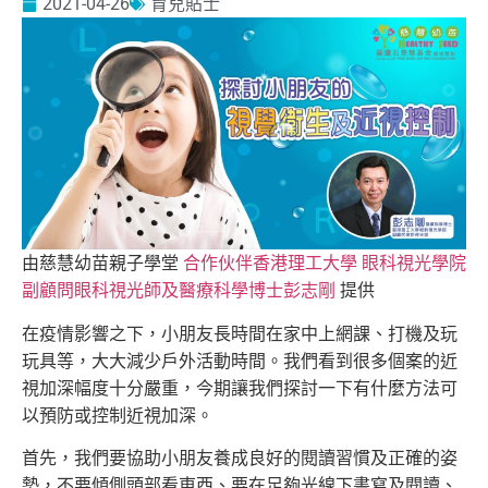
2021-04-26
育兒貼士
由慈慧幼苗親子學堂
合作伙伴香港理工大學 眼科視光學院
副顧問眼科視光師及醫療科學博士彭志剛
提供
在疫情影響之下，小朋友長時間在家中上網課、打機及玩
玩具等，大大減少戶外活動時間。我們看到很多個案的近
視加深幅度十分嚴重，今期讓我們探討一下有什麼方法可
以預防或控制近視加深。
首先，我們要協助小朋友養成良好的閱讀習慣及正確的姿
勢，不要傾側頭部看東西、要在足夠光線下書寫及閱讀、