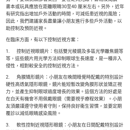
書本或玩具應放在距離眼睛30至40 厘米左右。另外，近年
有研究指出增加戶外活動的時間，可減低患近視的風險；
因此，我們建議家長盡量讓小朋友進行多些戶外活動，以
助控制及預防近視。
在臨床方面，有以下控制近視方案：
1. 控制近視眼鏡片：包括雙光稜鏡及多區光學離焦鏡等
等，這些鏡片用光學方法抑制眼球生長速度，是一種非入
侵性，相對較安全的控制近視方法。
2. 角膜矯形鏡片：小朋友在晚間睡覺時配戴的特別設計
硬性高透氣隱形眼鏡，鏡片能短暫改變角膜形狀並矯正視
力，並產生抑制眼球過度增長的效果。這個方法的好處是
在白天有機會不用佩戴眼鏡（需要視乎療程效果）。小朋
友須嚴謹遵守使用者守則，保持良好衞生習慣，並要定期
覆診以減低眼睛感染風險。
3. 軟性控制近視隱形眼鏡：小朋友在日間配戴特別設計