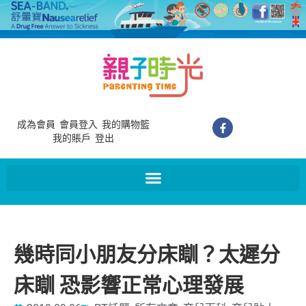
成為會員
會員登入
我的購物籃
我的賬戶
登出
幾時同小朋友分床瞓？太遲分
床瞓 恐影響正常心理發展