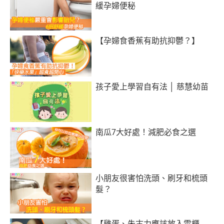
緩孕婦便秘
【孕婦食香蕉有助抗抑鬱？】
孩子愛上學習自有法 │ 慈慧幼苗
南瓜7大好處！減肥必食之選
小朋友很害怕洗頭、刷牙和梳頭
髮？
【雞蛋、朱古力應該放入雪櫃