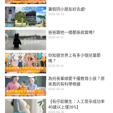
暑假同小朋友好去處!
2025-06-21
爸爸跟他一樣都係寂寞嗎?
2025-06-11
你知道世界上有多少個兒童節
嗎？
2025-05-31
為何長輩總愛干擾教育小孩？原
來真的有科學根據
2025-04-16
【有仔趁嫩生：人工受孕成功率
40歲以上僅26%】
2025-04-16