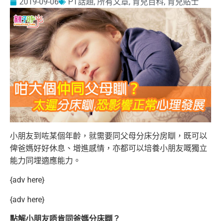
2019-09-06
PT話題
,
所有文章
,
育兒百科
,
育兒貼士
小朋友到咗某個年齡，就需要同父母分床分房瞓，既可以
俾爸媽好好休息、增進感情，亦都可以培養小朋友嘅獨立
能力同埋適應能力。
{adv here}
{adv here}
點解小朋友唔肯同爸媽分床瞓？