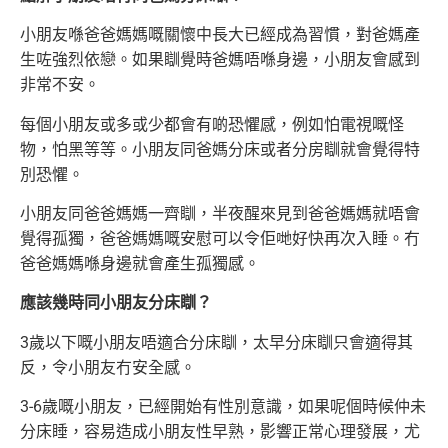
小朋友喺爸爸媽媽嘅關懷中長大已經成為習慣，對爸媽產
生咗強烈依戀。如果瞓覺時爸媽唔喺身邊，小朋友會感到
非常不安。
每個小朋友或多或少都會有啲恐懼感，例如怕電視嘅怪
物，怕黑等等。小朋友同爸媽分床或者分房瞓就會覺得特
別恐懼。
小朋友同爸爸媽媽一齊瞓，半夜醒來見到爸爸媽媽就唔會
覺得孤獨，爸爸媽媽嘅安慰可以令佢哋好快再次入睡。冇
爸爸媽媽喺身邊就會產生孤獨感。
應該幾時同小朋友分床瞓？
3歲以下嘅小朋友唔適合分床瞓，太早分床瞓只會適得其
反，令小朋友冇安全感。
3-6歲嘅小朋友，已經開始有性別意識，如果呢個時候仲未
分床睡，容易造成小朋友性早熟，影響正常心理發展，尤