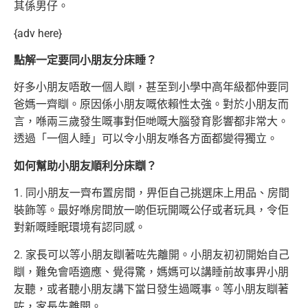
其係男仔。
{adv here}
點解一定要同小朋友分床睡？
好多小朋友唔敢一個人瞓，甚至到小學中高年級都仲要同
爸媽一齊瞓。原因係小朋友嘅依賴性太強。對於小朋友而
言，喺兩三歲發生嘅事對佢哋嘅大腦發育影響都非常大。
透過「一個人睡」可以令小朋友喺各方面都變得獨立。
如何幫助小朋友順利分床瞓？
1. 同小朋友一齊布置房間，畀佢自己挑選床上用品、房間
裝飾等。最好喺房間放一啲佢玩開嘅公仔或者玩具，令佢
對新嘅睡眠環境有認同感。
2. 家長可以等小朋友瞓著咗先離開。小朋友初初開始自己
瞓，難免會唔適應、覺得驚，媽媽可以講睡前故事畀小朋
友聽，或者聽小朋友講下當日發生過嘅事。等小朋友瞓著
咗，家長先離開。