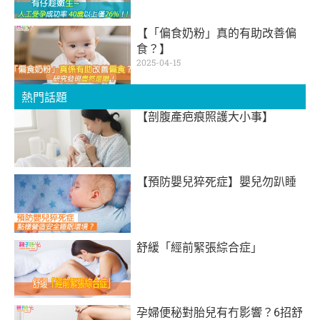
【「偏食奶粉」真的有助改善偏
食？】
2025-04-15
熱門話題
【剖腹產疤痕照護大小事】
【預防嬰兒猝死症】嬰兒勿趴睡
舒緩「經前緊張綜合症」
孕婦便秘對胎兒有冇影響？6招舒