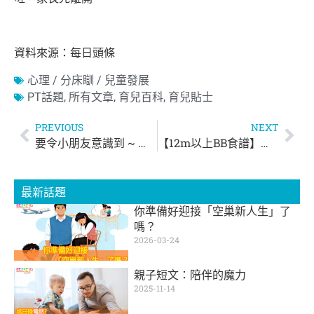
資料來源：每日頭條
心理 / 分床瞓 / 兒童發展
PT話題
,
所有文章
,
育兒百科
,
育兒貼士
PREVIOUS
NEXT
要令小朋友意識到 ~ 讀書係為咗佢自己
【12m以上BB食譜】免焗一口南瓜麵包仔
最新話題
你準備好迎接「空巢新人生」了
嗎？
2026-03-24
親子短文：陪伴的魔力
2025-11-14