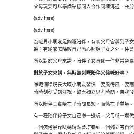
父母玩耍可以學識點樣同人合作同埋溝通，充分
{adv here}
{adv here}
為咗畀小朋友足夠嘅陪伴，有啲父母會等到子女
轉；有啲家庭除咗自己悉心照顧子女之外，仲會
所以對於父母來講，陪伴子女真係一件非常勞累
對於子女來講，無時無刻嘅陪伴又係咪好事？
喺呢個環境長大嘅小朋友習慣「要風得風，要雨
時時刻刻受到注視，缺乏獨立思考時間，自我發
所以陪伴其實唔在乎時間長短，而係在乎質量。
有一種陪伴係子女自己喺一邊玩，父母喺一邊做
一個疲倦暴躁嘅媽媽點會培養到一個獨立有自信