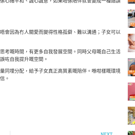
係心緒平和、誠心誠意，如果唔係陪伴就會變成一種錯誤
唔會因為冇人關愛而變得性格孤僻、難以溝通；子女可以
思考嘅時間，有更多自我發展空間。同時父母嘅自己生活
誤咗自我提升嘅空間。
量同埋分配，給予子女真正高質素嘅陪伴。喺咁樣嘅環境
信。
NEXT