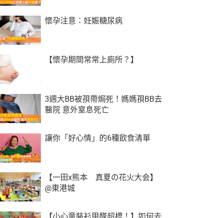
懷孕注意：妊娠糖尿病
【懷孕期間常常上廁所？】
3週大BB被孭帶焗死！媽媽孭BB去
醫院 意外窒息死亡
讓你「好心情」的6種飲食清單
【一田x熊本 真夏の花火大会】
@東港城
【小心童裝衫甲醛超標！】如何去