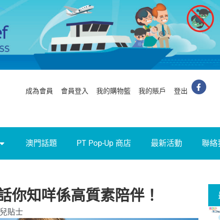
成為會員
會員登入
我的購物籃
我的賬戶
登出
澳門話題
PT Pop-Up 商店
最新活動
聯絡
話你知咩係高質素陪伴！
兒貼士