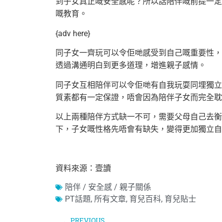
到子女真正嘅安全感呢？所以話陪伴嘅前提一定
嘅教育。
{adv here}
同子女一齊玩可以令佢哋感受到自己嘅重要性，
透過溝通明白到更多道理，增進親子感情。
同子女互相陪伴可以令佢哋有自我玩耍同埋獨立
質素都有一定保證，唔會因為陪伴子女而完全耽
以上兩種陪伴方式缺一不可，需要父母自己去衡
下，子女嘅性格先唔會有缺失，變得更加獨立自
資料來源：壹讀
陪伴 / 安全感 / 親子關係
PT話題
,
所有文章
,
育兒百科
,
育兒貼士
PREVIOUS