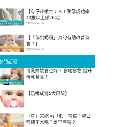
【有仔趁嫩生：人工受孕成功率
40歲以上僅26%】
2025-04-16
【「偏食奶粉」真的有助改善偏
食？】
2025-04-15
熱門話題
母乳媽媽食乜好？ 食啱食物 提升
母乳營養！
【奶嘴成癮5大風險】
「真」宮縮 vs「假」宮縮：成日
宮縮正常嗎？會早產嗎？