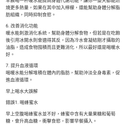
早晨喝一杯暖水能提高身體代謝功能，讓你一整天都能燃
燒更多熱量
，如果在其中加入檸檬，還能幫助身體分解脂
肪組織，
同時抑制食慾。
6. 改善消化功能
暖水能刺激消化系統，幫助身體分解食物，但若是在吃飽
後引用冰開
水則會適得其反，因為冷水會凝結剛才攝取的
油脂，
造成食物囤積而且更難消化，所以最好還是喝暖水
好。
7. 提升血液循環
喝暖水能分解堆積在體內的脂肪，幫助沖淡全身毒素，促
進血液循環
。
早上喝水大誤解
錯誤1. 喝蜂蜜水
早上空腹喝蜂蜜水並不好，蜂蜜中含有大量果糖和葡萄
糖，會升高血糖，衝擊食慾，影響早餐攝入。