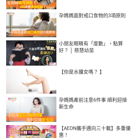
孕媽媽面對戒口食物的3項原則
小朋友眼睛有「度數」，點算
好？ │ 慈慧幼苗
【你是水腫女嗎？ 】
孕媽媽產前注意6件事 順利迎接
新生命
【AEON攜手邁向三十載】多重優
惠！