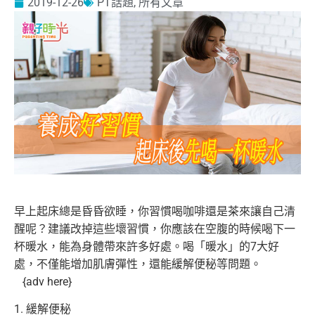
2019-12-26
PT話題
,
所有文章
早上起床總是昏昏欲睡，你習慣喝咖啡還是茶來讓自己清
醒呢？建議
改掉這些壞習慣，你應該在空腹的時候喝下一
杯暖水，能為身體帶來
許多好處。喝「暖水」的7大好
處，不僅能增加肌膚彈性，
還能緩解便秘等問題。
{adv here}
1. 緩解便秘