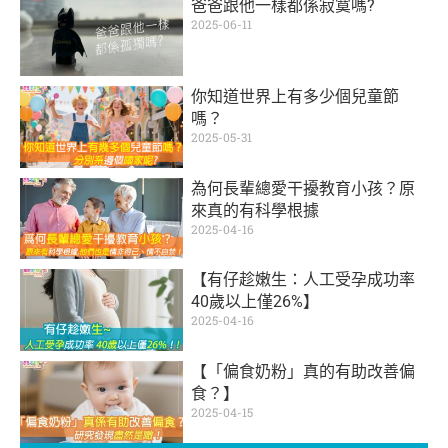
爸爸跟他一樣都係寂寞嗎?
2025-06-11
你知道世界上有多少個兒童節
嗎？
2025-05-31
為何長輩總愛干擾教育小孩？原
來真的有科學根據
2025-04-16
【有仔趁嫩生：人工受孕成功率
40歲以上僅26%】
2025-04-16
【「偏食奶粉」真的有助改善偏
食？】
2025-04-15