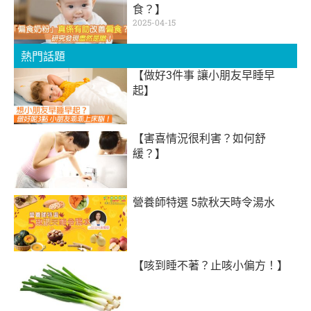
食？】
2025-04-15
熱門話題
【做好3件事 讓小朋友早睡早
起】
【害喜情況很利害？如何舒
緩？】
營養師特選 5款秋天時令湯水
【咳到睡不著？止咳小偏方！】