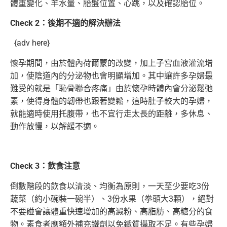
體重變化、羊水量、胎盤位置、心跳，以及確認胎位。
Check 2：後期不適的解決辦法
{adv here}
懷孕期間，由於體內荷爾蒙的改變，加上子宮血液灌流增
加，使陰道內的分泌物也會明顯增加。其中讓許多孕婦最
難受的就是「恥骨聯合疼痛」由於懷孕時體內會分泌鬆弛
素，使得身體的韌帶也跟著變鬆，這時肚子較大的孕婦，
就能適時使用托腹帶，也不宜行走太長的距離，多休息、
動作放慢，以解緩不適。
Check 3：飲食注意
倒數階段的飲食以清淡、均衡為原則，一天至少要吃3份
蔬菜（約小碗裝一碗半）、3份水果（拳頭大3顆），絕對
不要碰會讓體重快速增加的高澱粉、高脂肪、高糖分的食
物。素食者應額外補充鐵劑以免鐵質攝取不足。有些孕婦