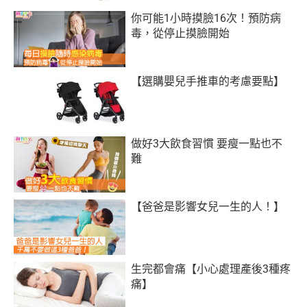
你可能1小時摸臉16次！預防病
毒，從停止摸臉開始
【選購嬰兒手推車的考慮要點】
做好3大飲食習慣 要瘦一點也不
難
【爸爸是影響女兒一生的人！】
生完都會痛【小心處理產後3種疼
痛】