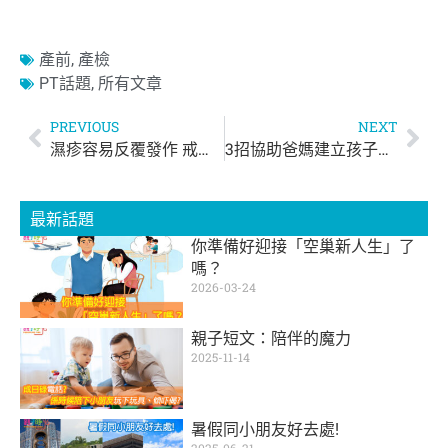
產前
,
產檢
PT話題
,
所有文章
PREVIOUS
NEXT
濕疹容易反覆發作 戒口好重要
3招協助爸媽建立孩子自信心
最新話題
你準備好迎接「空巢新人生」了
嗎？
2026-03-24
親子短文：陪伴的魔力
2025-11-14
暑假同小朋友好去處!