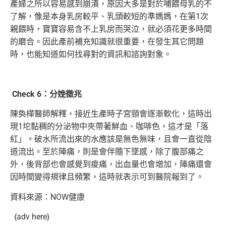
產婦之所以容易感到崩潰，原因大多是對於哺餵母乳的不
了解，像是本身乳房較平、乳頭較短的準媽媽，在第1次
親餵時，寶寶容易含不上乳房而哭泣，就必須花更多時間
的磨合。因此產前補充知識就很重要，在發生其它問題
時，也能知道如何找尋對的資訊和諮詢對象。
Check 6：分娩徵兆
陳奐樺醫師解釋，接近生產時子宮頸會逐漸軟化，這時出
現1坨黏稠的分泌物中夾帶著鮮血、咖啡色，這才是「落
紅」。破水所流出來的水應該是無色無味，且會一直從陰
道流出。至於陣痛，則是會伴隨下墜感，除了腹部痛之
外，後背部也會感覺到痠痛，出血量也會增加，陣痛還會
因時間變得規律且頻繁，這時就表示可到醫院報到了。
資料來源：NOW健康
{adv here}