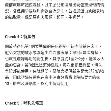
產前就屬於體位過輕，肚中胎兒也連帶出現體重過輕的情
況，會建議孕婦以均衡飲食為原則，並增加蛋白質類食物
的攝取量，像是豆魚肉蛋類、起司、牛奶等。
Check 4：待產包
關於待產包第1個要準備的是床褥墊，待產時鋪在床上，
避免突然的破水或陰道出血弄髒床單；第2個是產褥墊，
也就是產婦專用的衛生棉，其厚度約1至2公分，能吸收大
量的惡露，第3個是陰道沖洗瓶，每次更換產褥墊，清洗
會陰部能使用。住院期間，醫院會提供新生兒大部分的物
品，因此孕婦只需先在家中消毒好寶寶出院時要穿的衣
物、尿布及溼紙巾，以利出院時使用。
Check 5：哺乳先修班