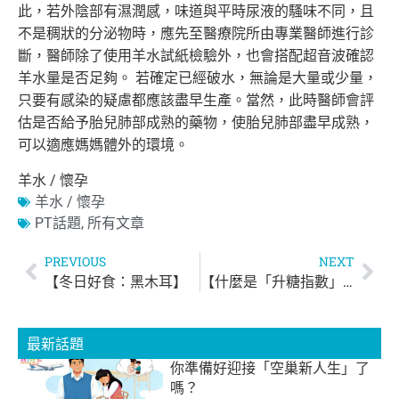
此，若外陰部有濕潤感，
味道與平時尿液的騷味不同，且
不是稠狀的分泌物時，
應先至醫療院所由專業醫師進行診
斷，醫師除了使用羊水試紙檢驗外
，也會搭配超音波確認
羊水量是否足夠。 若確定已經破水，無論是大量或少量，
只要有感染的疑慮都應該盡早
生產。當然，此時醫師會評
估是否給予胎兒肺部成熟的藥物，使胎兒
肺部盡早成熟，
可以適應媽媽體外的環境。
羊水 / 懷孕
羊水 / 懷孕
PT話題
,
所有文章
PREVIOUS
NEXT
【冬日好食：黑木耳】
【什麼是「升糖指數」？GI值】
最新話題
你準備好迎接「空巢新人生」了
嗎？