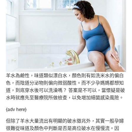
羊水為鹼性，味道類似漂白水，顏色則有如洗米水的偏白
色，而陰道
分泌物則偏向微弱酸性。而不少孕媽媽都想知
道，到底穿水後可以洗
澡嗎？ 答案是不可以，當懷疑是破
水時就應先至醫療院所做檢查，以免增加
細菌感染風險。
{adv here}
但除了羊水大量流出有明顯的破水徵兆外，其實一般孕婦
很難從味道
及顏色中判斷是否是高位破水在慢慢流。因