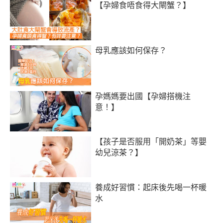
【孕婦食唔食得大閘蟹？】
母乳應該如何保存？
孕媽媽要出國【孕婦搭機注
意！】
【孩子是否服用「開奶茶」等嬰
幼兒涼茶？】
養成好習慣：起床後先喝一杯暖
水